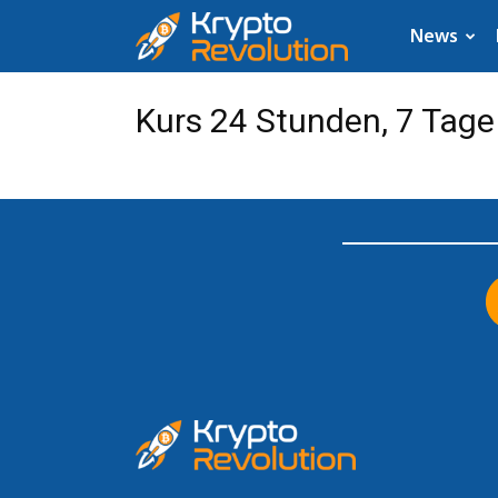
Krypto
News
News:
Kurs 24 Stunden, 7 Tage 
Aktuelle
Neuigkeiten
zu
Bitcoin,
XRP,
Dogecoin,
Cardano,