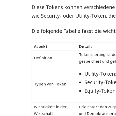
Diese Tokens können verschiedene
IOTA
wie Security- oder Utility-Token, d
und
Die folgende Tabelle fasst die wi
VeChain
Aspekt
Details
Tokenisierung ist d
Definition
gespeichert und ge
Utility-Toke
Security-Toke
Typen von Token
Equity-Token:
Wichtigkeit in der
Erleichtert den Zug
Wirtschaft
und Demokratisierun