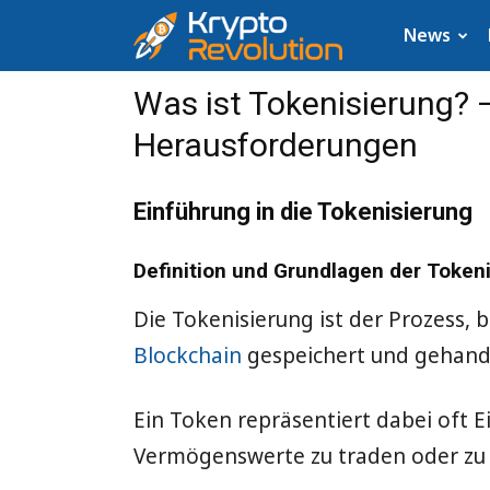
Krypto
News
News:
Was ist Tokenisierung? 
Herausforderungen
Aktuelle
Neuigkeiten
Einführung in die Tokenisierung
zu
Definition und Grundlagen der Token
Bitcoin,
Die Tokenisierung ist der Prozess,
Blockchain
gespeichert und gehand
XRP,
Dogecoin,
Ein Token repräsentiert dabei oft 
Vermögenswerte zu traden oder zu 
Cardano,