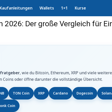
Kaufanleitungen
Wallets
1×1
Kurse
2026: Der große Vergleich für Ei
fratgeber
, wie du Bitcoin, Ethereum, XRP und viele weite
 Coins oder öffne darunter die vollständige Übersicht.
NB
TON Coin
XRP
Cardano
Dogecoin
Solan
onk Coin