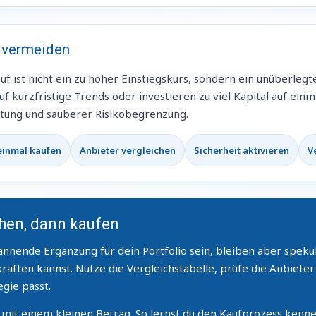
 vermeiden
 ist nicht ein zu hoher Einstiegskurs, sondern ein unüberlegte
 kurzfristige Trends oder investieren zu viel Kapital auf einma
rtung und sauberer Risikobegrenzung.
 einmal kaufen
Anbieter vergleichen
Sicherheit aktivieren
V
ichen, dann kaufen
ende Ergänzung für dein Portfolio sein, bleiben aber spekulat
kraften kannst. Nutze die Vergleichstabelle, prüfe die Anbieter
egie passt.
 mit einem kleinen Betrag. So lernst du den Kaufprozess kennen