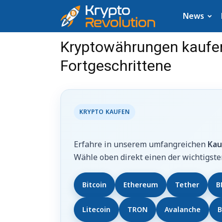
Krypto
News
News:
Kryptowährungen kaufen 
Fortgeschrittene
Aktuelle
Neuigkeiten
zu
KRYPTO KAUFEN
Bitcoin,
Erfahre in unserem umfangreichen
Kau
Wähle oben direkt einen der wichtigsten
XRP,
Bitcoin
Ethereum
Tether
B
Dogecoin,
Litecoin
TRON
Avalanche
B
Cardano,