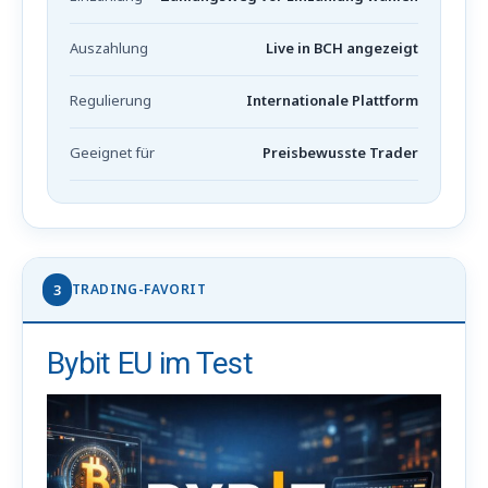
Auszahlung
Live in BCH angezeigt
Regulierung
Internationale Plattform
Geeignet für
Preisbewusste Trader
3
TRADING-FAVORIT
Bybit EU im Test