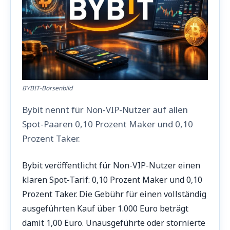
BYBIT-Börsenbild
Bybit nennt für Non-VIP-Nutzer auf allen
Spot-Paaren 0,10 Prozent Maker und 0,10
Prozent Taker.
Bybit veröffentlicht für Non-VIP-Nutzer einen
klaren Spot-Tarif: 0,10 Prozent Maker und 0,10
Prozent Taker. Die Gebühr für einen vollständig
ausgeführten Kauf über 1.000 Euro beträgt
damit 1,00 Euro. Unausgeführte oder stornierte