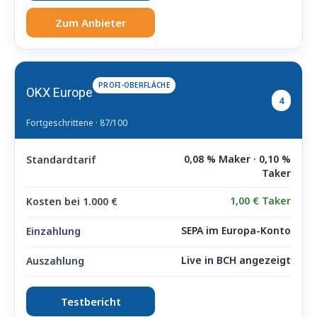
Zum Anbieter
PROFI-OBERFLÄCHE
OKX Europe
4
Fortgeschrittene · 87/100
0,08 % Maker · 0,10 %
Standardtarif
Taker
1,00 € Taker
Kosten bei 1.000 €
SEPA im Europa-Konto
Einzahlung
Live in BCH angezeigt
Auszahlung
Testbericht