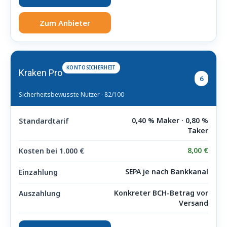
Zum Anbieter
KONTOSICHERHEIT
Kraken Pro
6
Sicherheitsbewusste Nutzer · 82/100
0,40 % Maker · 0,80 %
Standardtarif
Taker
8,00 €
Kosten bei 1.000 €
SEPA je nach Bankkanal
Einzahlung
Konkreter BCH-Betrag vor
Auszahlung
Versand