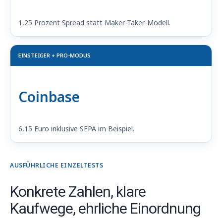
1,25 Prozent Spread statt Maker-Taker-Modell.
EINSTEIGER + PRO-MODUS
Coinbase
6,15 Euro inklusive SEPA im Beispiel.
AUSFÜHRLICHE EINZELTESTS
Konkrete Zahlen, klare
Kaufwege, ehrliche Einordnung