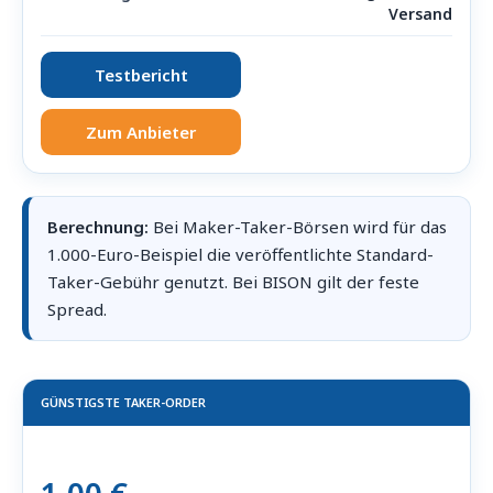
Versand
Testbericht
Zum Anbieter
Berechnung:
Bei Maker-Taker-Börsen wird für das
1.000-Euro-Beispiel die veröffentlichte Standard-
Taker-Gebühr genutzt. Bei BISON gilt der feste
Spread.
GÜNSTIGSTE TAKER-ORDER