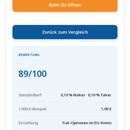
Bybit EU öffnen
Zurück zum Vergleich
BEWERTUNG
89/100
Standardtarif
0,10 % Maker · 0,10 % Taker
1.000-€-Beispiel
1,00 €
Einzahlung
Fiat-Optionen im EU-Konto