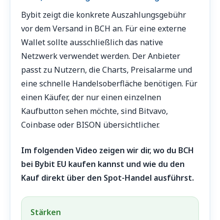
Bybit zeigt die konkrete Auszahlungsgebühr
vor dem Versand in BCH an. Für eine externe
Wallet sollte ausschließlich das native
Netzwerk verwendet werden. Der Anbieter
passt zu Nutzern, die Charts, Preisalarme und
eine schnelle Handelsoberfläche benötigen. Für
einen Käufer, der nur einen einzelnen
Kaufbutton sehen möchte, sind Bitvavo,
Coinbase oder BISON übersichtlicher.
Im folgenden Video zeigen wir dir, wo du BCH
bei Bybit EU kaufen kannst und wie du den
Kauf direkt über den Spot-Handel ausführst.
Stärken