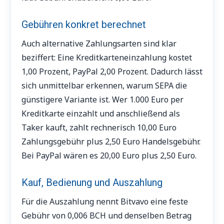
Gebühren konkret berechnet
Auch alternative Zahlungsarten sind klar
beziffert: Eine Kreditkarteneinzahlung kostet
1,00 Prozent, PayPal 2,00 Prozent. Dadurch lässt
sich unmittelbar erkennen, warum SEPA die
günstigere Variante ist. Wer 1.000 Euro per
Kreditkarte einzahlt und anschließend als
Taker kauft, zahlt rechnerisch 10,00 Euro
Zahlungsgebühr plus 2,50 Euro Handelsgebühr.
Bei PayPal wären es 20,00 Euro plus 2,50 Euro.
Kauf, Bedienung und Auszahlung
Für die Auszahlung nennt Bitvavo eine feste
Gebühr von 0,006 BCH und denselben Betrag