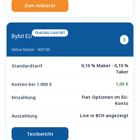
Zum Anbieter
TRADING-FAVORIT
Bybit EU
3
Aktive Nutzer · 89/100
0,10 % Maker · 0,10 %
Standardtarif
Taker
1,00 €
Kosten bei 1.000 €
Fiat-Optionen im EU-
Einzahlung
Konto
Live in BCH angezeigt
Auszahlung
Testbericht