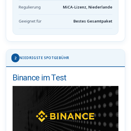
Regulierung
MiCA-Lizenz, Niederlande
Geeignet für
Bestes Gesamtpaket
2
NIEDRIGSTE SPOTGEBÜHR
Binance im Test