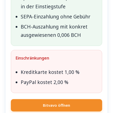
in der Einstiegstufe
SEPA-Einzahlung ohne Gebühr
BCH-Auszahlung mit konkret
ausgewiesenen 0,006 BCH
Einschränkungen
Kreditkarte kostet 1,00 %
PayPal kostet 2,00 %
Bitvavo öffnen