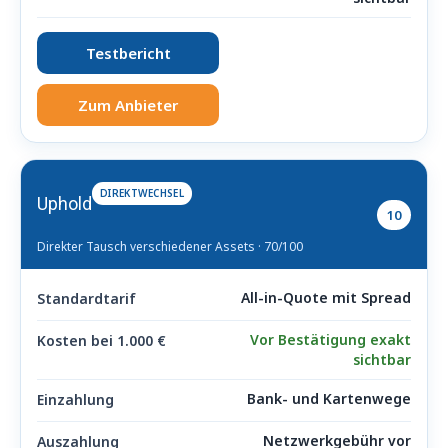
Testbericht
Zum Anbieter
DIREKTWECHSEL
Uphold
10
Direkter Tausch verschiedener Assets · 70/100
All-in-Quote mit Spread
Standardtarif
Vor Bestätigung exakt
Kosten bei 1.000 €
sichtbar
Bank- und Kartenwege
Einzahlung
Netzwerkgebühr vor
Auszahlung