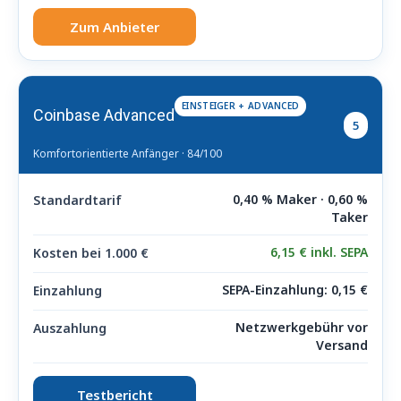
Zum Anbieter
EINSTEIGER + ADVANCED
Coinbase Advanced
5
Komfortorientierte Anfänger · 84/100
0,40 % Maker · 0,60 %
Standardtarif
Taker
6,15 € inkl. SEPA
Kosten bei 1.000 €
SEPA-Einzahlung: 0,15 €
Einzahlung
Netzwerkgebühr vor
Auszahlung
Versand
Testbericht