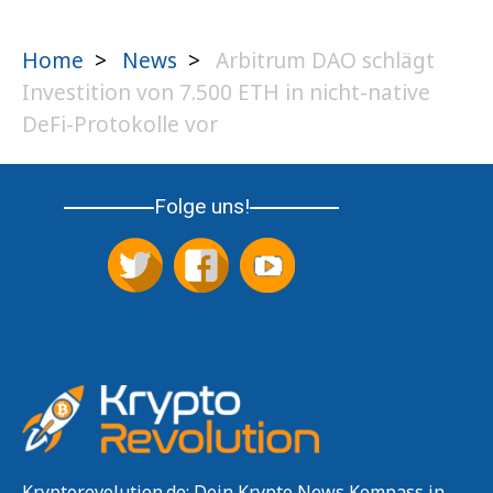
Home
>
News
>
Arbitrum DAO schlägt
Investition von 7.500 ETH in nicht-native
DeFi-Protokolle vor
Folge uns!
Kryptorevolution.de: Dein Krypto News Kompass in