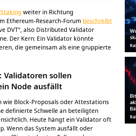
Staking
weiter in Richtung
ag im Ethereum-Research-Forum
beschreibt
ve DVT“, also Distributed Validator
Wo
sk
ne. Der Kern: Ein Validator könnte
Ra
eren, die gemeinsam als eine gruppierte
: Validatoren sollen
in Node ausfällt
Bi
 wie Block-Proposals oder Attestations
ak
Bä
e definierte Schwelle an beteiligten
Ra
fensichtlich. Heute hängt ein Validator oft
p. Wenn das System ausfällt oder