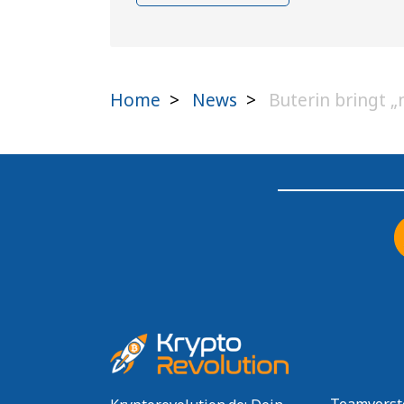
Home
>
News
>
Buterin bringt „n
Teamvorst