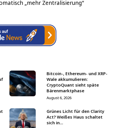
omatisch „mehr Zentralisierung“
Bitcoin-, Ethereum- und XRP-
uf
Wale akkumulieren:
CryptoQuant sieht späte
Bärenmarktphase
August 6, 2026
mt
Grünes Licht für den Clarity
2
Act? Weißes Haus schaltet
sich in...