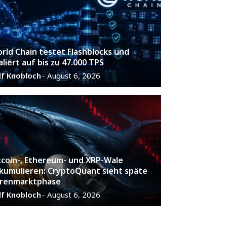
rld Chain testet Flashblocks und
aliert auf bis zu 47.000 TPS
lf Knobloch
August 6, 2026
-
tcoin-, Ethereum- und XRP-Wale
kumulieren: CryptoQuant sieht späte
renmarktphase
lf Knobloch
August 6, 2026
-