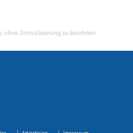
n, ohne Zentralisierung zu belohnen
tze
Advertising
Impressum