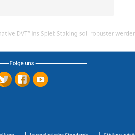
ative DVT“ ins Spiel: Staking soll robuster werde
Folge uns!
ellung
Journalistische Standards
Ethikgrundsä