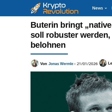
Krypto
News
News:
Buterin bringt „nativ
Aktuelle
soll robuster werden,
belohnen
Neuigkeiten
zu
21/01/2026
Le
Von
Jonas Wermle
-
Bitcoin,
XRP,
Dogecoin,
Cardano,