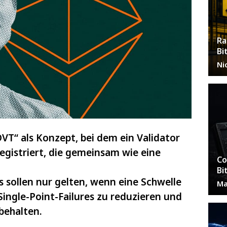
Ra
Bi
Ni
 DVT“ als Konzept, bei dem ein Validator
egistriert, die gemeinsam wie eine
Co
Bi
 sollen nur gelten, wenn eine Schwelle
Ma
Single-Point-Failures zu reduzieren und
 behalten.