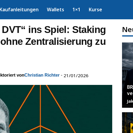
Kaufanleitungen
Wallets
1×1
Kurse
e DVT“ ins Spiel: Staking
Ne
 ohne Zentralisierung zu
ktoriert von
Christian Richter
-
21/01/2026
BR
ve
Ja