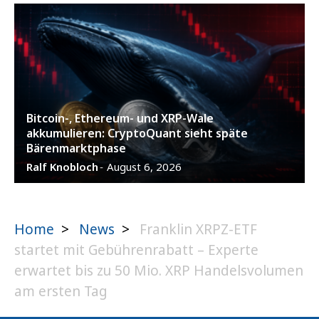
Bitcoin-, Ethereum- und XRP-Wale
akkumulieren: CryptoQuant sieht späte
Bärenmarktphase
Ralf Knobloch
August 6, 2026
-
Home
>
News
>
Franklin XRPZ-ETF
startet mit Gebührenrabatt – Experte
erwartet bis zu 50 Mio. XRP Handelsvolumen
am ersten Tag