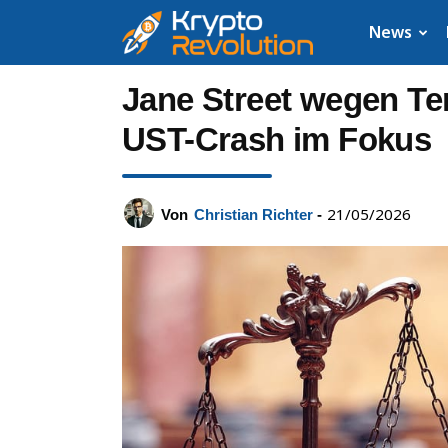
Krypto
News
News:
Jane Street wegen Te
Aktuelle
UST-Crash im Fokus
Neuigkeiten
21/05/2026
Von
Christian Richter
-
zu
Bitcoin,
XRP,
Dogecoin,
Cardano,