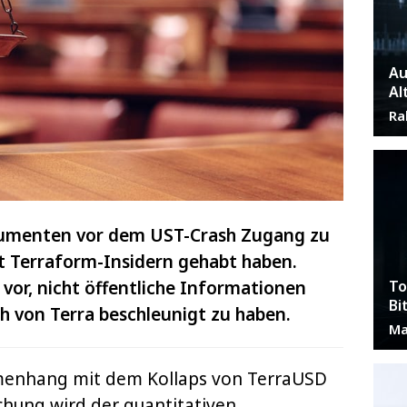
Au
Al
Ra
okumenten vor dem UST-Crash Zugang zu
 Terraform-Insidern gehabt haben.
 vor, nicht öffentliche Informationen
To
Bi
von Terra beschleunigt zu haben.
Ma
menhang mit dem Kollaps von TerraUSD
ichung wird der quantitativen