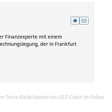
ener Finanzexperte mit einem
Rechnungslegung, der in Frankfurt
n Terra-Backchannel vor UST-Crash im Fokus