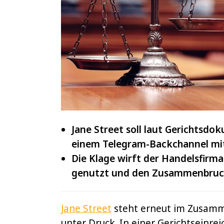
IOTA
und
VeChain
Jane Street soll laut Gerichtsd
einem Telegram-Backchannel mit
Die Klage wirft der Handelsfirma
genutzt und den Zusammenbruch 
Jane Street
steht erneut im Zusam
unter Druck. In einer Gerichtseinre