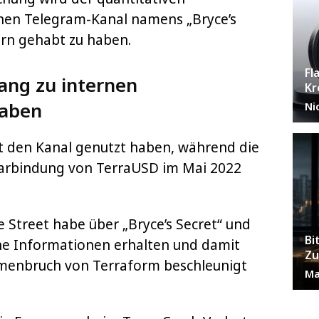
nen Telegram-Kanal namens „Bryce’s
ern gehabt zu haben.
Fl
ang zu internen
Kr
haben
Ni
et den Kanal genutzt haben, während die
llarbindung von TerraUSD im Mai 2022
 Street habe über „Bryce’s Secret“ und
Bi
che Informationen erhalten und damit
Zu
menbruch von Terraform beschleunigt
Ma