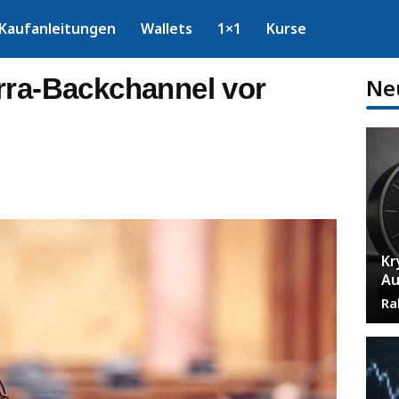
Kaufanleitungen
Wallets
1×1
Kurse
rra-Backchannel vor
Ne
Kr
Au
Ra