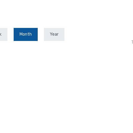
k
Month
Year