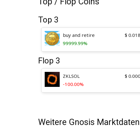
Top / Flop Coins
Top 3
buy and retire
$
0.01
99999.99%
Flop 3
ZKLSOL
$
0.00
-100.00%
Weitere Gnosis Marktdaten