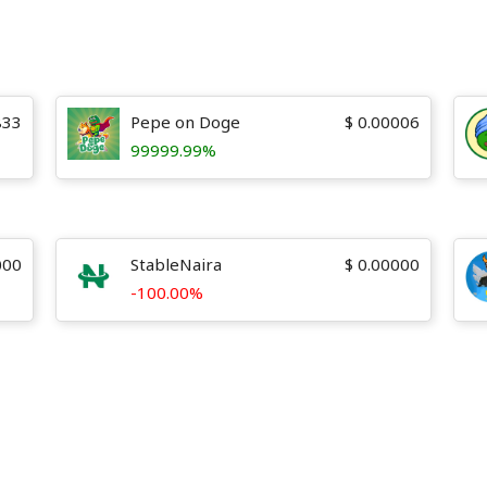
833
Pepe on Doge
$
0.00006
99999.99%
000
StableNaira
$
0.00000
-100.00%