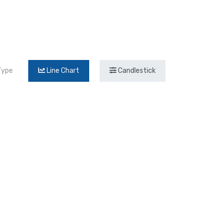
Type
Line Chart
Candlestick