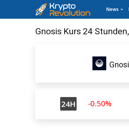
Krypto
News
News:
Gnosis Kurs 24 Stunden,
Aktuelle
Neuigkeiten
Gnos
zu
Bitcoin,
XRP,
-0.50%
24H
Dogecoin,
Cardano,