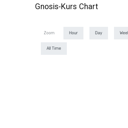
Gnosis-Kurs Chart
IOTA
und
Zoom
Hour
Day
Wee
VeChain
All Time