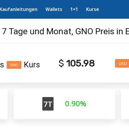
Kaufanleitungen
Wallets
1×1
Kurse
 7 Tage und Monat, GNO Preis in 
$
105.98
is
Kurs
USD
GNO
0.90%
7T