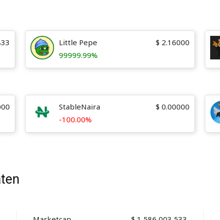
833
Little Pepe
$
2.16000
99999.99%
000
StableNaira
$
0.00000
-100.00%
aten
Marketcap
$
1,586,003,533