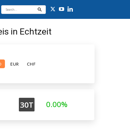
s in Echtzeit
D
EUR
CHF
0.00%
30T