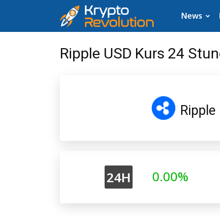
Krypto
News
News:
Ripple USD Kurs 24 Stun
Aktuelle
Neuigkeiten
Rippl
zu
Bitcoin,
XRP,
0.00%
24H
Dogecoin,
Cardano,