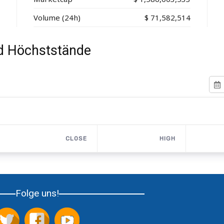
Volume (24h)
$
71,582,514
nd Höchststände
CLOSE
HIGH
Folge uns!