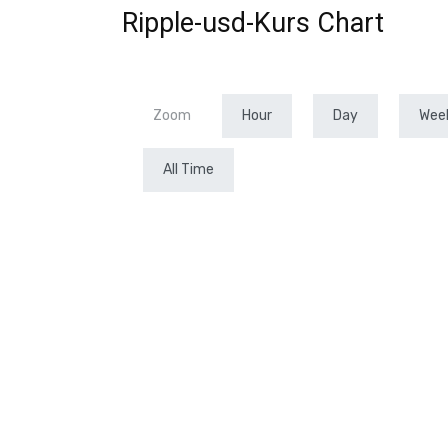
Ripple-usd-Kurs Chart
IOTA
und
Zoom
Hour
Day
Wee
VeChain
All Time