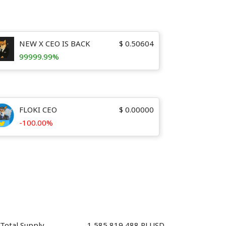
NEW X CEO IS BACK
$
0.50604
99999.99%
FLOKI CEO
$
0.00000
-100.00%
Total Supply
1,585,819,488 RLUSD