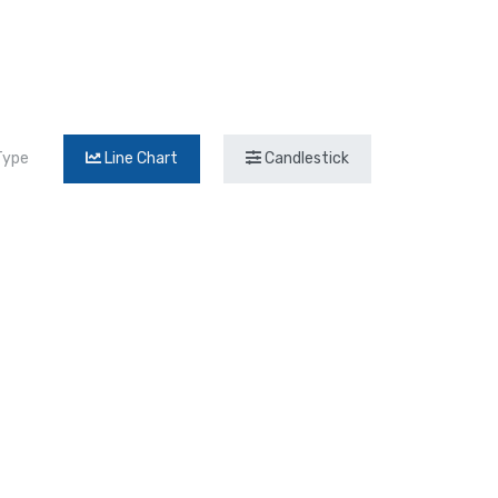
Type
Line Chart
Candlestick