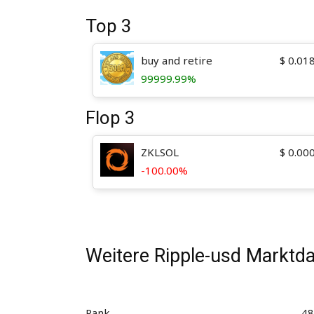
Top 3
buy and retire
$
0.01
99999.99%
Flop 3
ZKLSOL
$
0.00
-100.00%
Weitere Ripple-usd Marktd
Rank
48