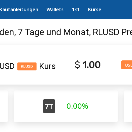
Kaufanleitungen
Wallets
1×1
Kurse
den, 7 Tage und Monat, RLUSD Prei
$
1.00
e USD
Kurs
US
RLUSD
0.00%
7T