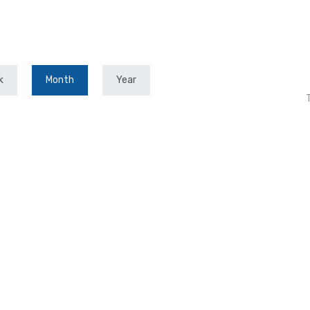
k
Month
Year