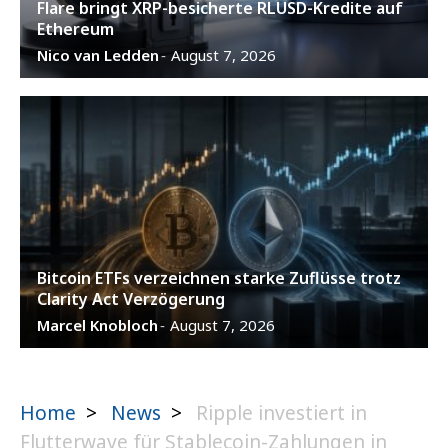
Flare bringt XRP-besicherte RLUSD-Kredite auf
Ethereum
Nico van Ledden
August 7, 2026
-
Bitcoin ETFs verzeichnen starke Zuflüsse trotz
Clarity Act Verzögerung
Marcel Knobloch
August 7, 2026
-
Home
>
News
>
Ripple investiert in
Flutterwave für Stablecoin-Zahlungen in