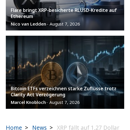
Flare bringt XRP-besicherte RLUSD-Kredite auf
Ethereum
Nico van Ledden
August 7, 2026
-
Bitcoin ETFs verzeichnen starke Zuflüsse trotz
Clarity Act Verzögerung
Marcel Knobloch
August 7, 2026
-
Home
>
News
>
XRP fällt auf 1,27 Dollar