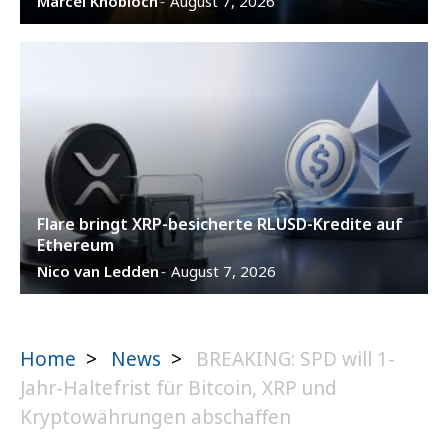
Marcel Knobloch
August 7, 2026
-
Flare bringt XRP-besicherte RLUSD-Kredite auf
Ethereum
Nico van Ledden
August 7, 2026
-
Home
>
News
>
BREAKING: SPD will 1-
Jahr-Haltefrist für Bitcoin, XRP und
Kryptowährungen abschaffen