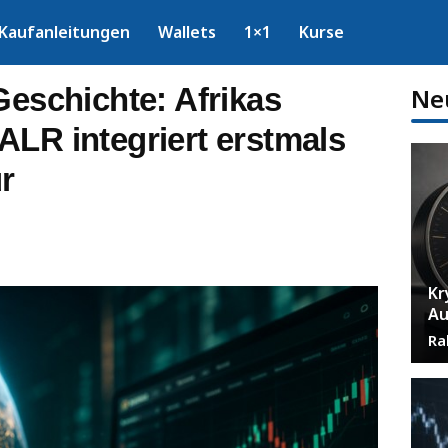
Kaufanleitungen
Wallets
1×1
Kurse
Geschichte: Afrikas
Ne
ALR integriert erstmals
r
Kr
Au
Ra