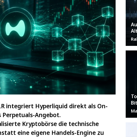
Au
Al
Ra
To
Bi
R integriert Hyperliquid direkt als On-
Ma
s Perpetuals-Angebot.
lisierte Kryptobörse die technische
nstatt eine eigene Handels-Engine zu