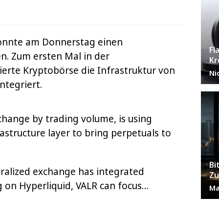
nnte am Donnerstag einen
Fl
n. Zum ersten Mal in der
Kr
ierte Kryptobörse die Infrastruktur von
Ni
ntegriert.
xchange by trading volume, is using
astructure layer to bring perpetuals to
Bi
ntralized exchange has integrated
Zu
ng on Hyperliquid, VALR can focus…
Ma