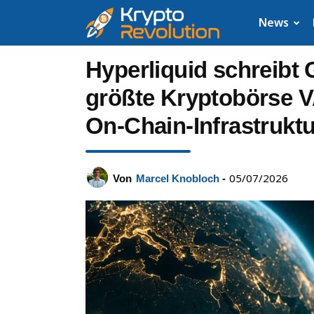
Krypto
News
News:
Hyperliquid schreibt 
Aktuelle
größte Kryptobörse V
On-Chain-Infrastruktu
Neuigkeiten
zu
05/07/2026
Von
Marcel Knobloch
-
Bitcoin,
XRP,
Dogecoin,
Cardano,