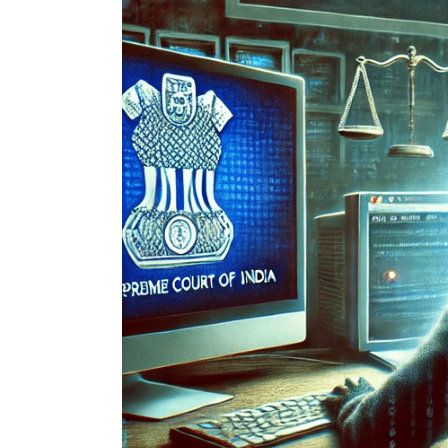
IOTA
und
VeChain