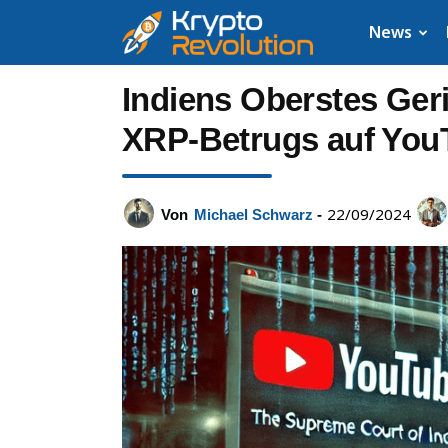
Krypto
News
News:
Indiens Oberstes Ger
Aktuelle
XRP-Betrugs auf You
Neuigkeiten
22/09/2024
Von
Michael Schwarz
-
zu
Bitcoin,
XRP,
Dogecoin,
Cardano,