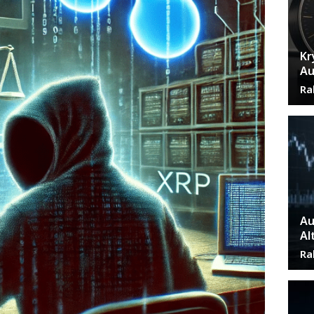
Kr
Au
Ra
Au
Al
Ra