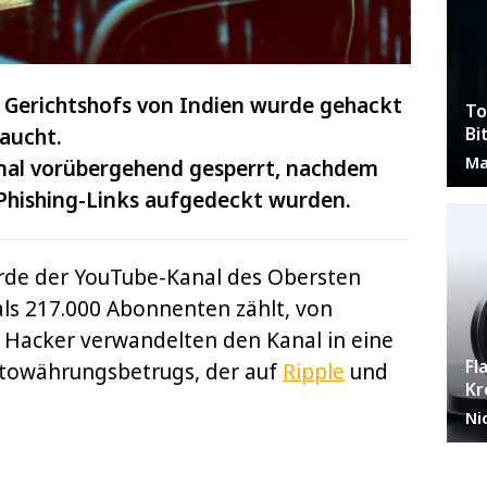
 Gerichtshofs von Indien wurde gehackt
To
Bi
aucht.
Ma
nal vorübergehend gesperrt, nachdem
Phishing-Links aufgedeckt wurden.
rde der YouTube-Kanal des Obersten
als 217.000 Abonnenten zählt, von
Hacker verwandelten den Kanal in eine
Fl
ptowährungsbetrugs, der auf
Ripple
und
Kr
Ni