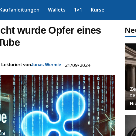
Kaufanleitungen
Wallets
1×1
Kurse
icht wurde Opfer eines
Ne
Tube
Lektoriert von
Jonas Wermle
-
21/09/2024
Ze
te
Ni