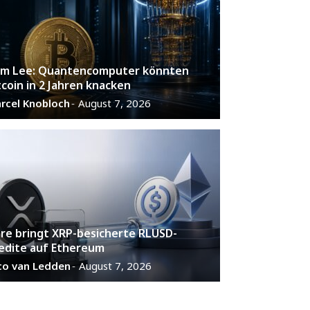
m Lee: Quantencomputer könnten
tcoin in 2 Jahren knacken
rcel Knobloch
August 7, 2026
-
are bringt XRP-besicherte RLUSD-
edite auf Ethereum
co van Ledden
August 7, 2026
-