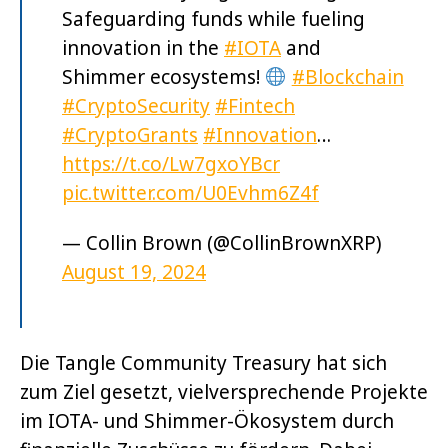
Safeguarding funds while fueling
innovation in the
#IOTA
and
Shimmer ecosystems!
#Blockchain
#CryptoSecurity
#Fintech
#CryptoGrants
#Innovation
…
https://t.co/Lw7gxoYBcr
pic.twitter.com/U0Evhm6Z4f
— Collin Brown (@CollinBrownXRP)
August 19, 2024
Die Tangle Community Treasury hat sich
zum Ziel gesetzt, vielversprechende Projekte
im IOTA- und Shimmer-Ökosystem durch