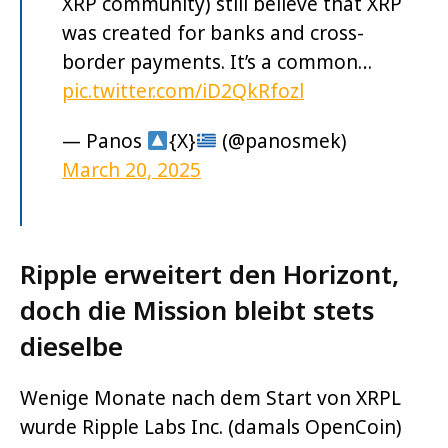
XRP community) still believe that XRP
was created for banks and cross-
border payments. It’s a common…
pic.twitter.com/iD2QkRfozl
— Panos
{X}
(@panosmek)
March 20, 2025
Ripple erweitert den Horizont,
doch die Mission bleibt stets
dieselbe
Wenige Monate nach dem Start von XRPL
wurde Ripple Labs Inc. (damals OpenCoin)