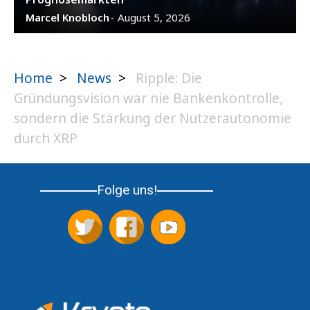
Marcel Knobloch
August 5, 2026
-
Home
>
News
>
Ripple: Die
Gründungsvision war nie Bankenkontrolle,
sondern die Stärkung der Nutzerautonomie
durch XRP
Folge uns!