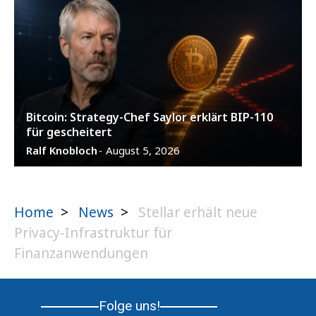
Bitcoin: Strategy-Chef Saylor erklärt BIP-110
für gescheitert
Ralf Knobloch
August 5, 2026
-
Home
>
News
>
Stellar erhält neue
Privacy-Infrastruktur für
Finanzanwendungen
Folge uns!