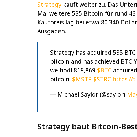
Strategy
kauft weiter zu. Das Unte
Mai weitere 535 Bitcoin für rund 43 
Kaufpreis lag bei etwa 80.340 Dolla
Ausgaben.
Strategy has acquired 535 BTC 
bitcoin and has achieved BTC Y
we hodl 818,869
$BTC
acquired 
bitcoin.
$MSTR
$STRC
https://
— Michael Saylor (@saylor)
May
Strategy baut Bitcoin-Bes