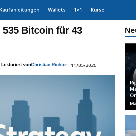
Kaufanleitungen
Wallets
1×1
Kurse
 535 Bitcoin für 43
Ne
Lektoriert von
Christian Richter
-
11/05/2026
Ri
Ma
On
Ma