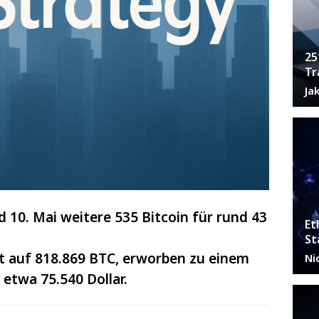
25
Tr
Ja
 10. Mai weitere 535 Bitcoin für rund 43
Et
St
t auf 818.869 BTC, erworben zu einem
Ni
 etwa 75.540 Dollar.