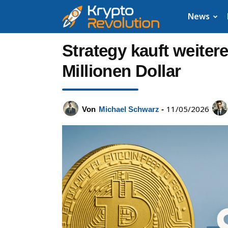
Krypto
News
News:
Strategy kauft weitere
Aktuelle
Millionen Dollar
Neuigkeiten
11/05/2026
Von
Michael Schwarz
-
zu
Bitcoin,
XRP,
Dogecoin,
Cardano,