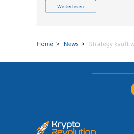
Weiterlesen
Home
>
News
>
Strategy kauft we