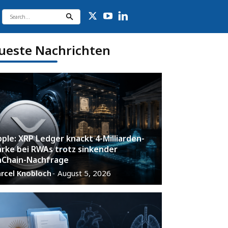
ueste Nachrichten
pple: XRP Ledger knackt 4-Milliarden-
rke bei RWAs trotz sinkender
Chain-Nachfrage
rcel Knobloch
August 5, 2026
-