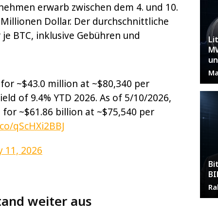
rnehmen erwarb zwischen dem 4. und 10.
Millionen Dollar. Der durchschnittliche
r je BTC, inklusive Gebühren und
Li
MW
un
Ma
for ~$43.0 million at ~$80,340 per
ield of 9.4% YTD 2026. As of 5/10/2026,
for ~$61.86 billion at ~$75,540 per
t.co/qScHXi2BBJ
 11, 2026
Bi
BI
Ra
tand weiter aus