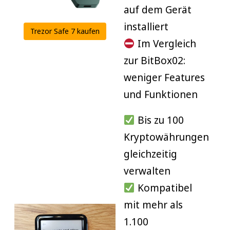
auf dem Gerät
Modern
Coinbase
installiert
Trezor Safe 7 kaufen
Eingewöhnung nötig
Atomic
Im Vergleich
Setup anspruchsvoll
Paper
zur BitBox02:
weniger Features
Wallet
Support
und Funktionen
BitBox02
Bis zu 100
Trezor Safe
Kryptowährungen
7
gleichzeitig
Ledger
verwalten
Nano X
Kompatibel
Coinbase
mit mehr als
Atomic
1.100