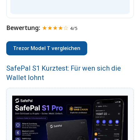
Bewertung:
★★★★☆
4/5
Trezor Model T vergleichen
SafePal S1 Kurztest: Für wen sich die
Wallet lohnt