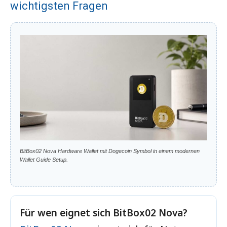
wichtigsten Fragen
BitBox02
Testbericht
Trezor Safe
Testbericht
7
Ledger
Testbericht
Nano X
Coinbase
Testbericht
BitBox02 Nova Hardware Wallet mit Dogecoin Symbol in einem modernen
Atomic
Testbericht
Wallet Guide Setup.
Paper
Testbericht
Für wen eignet sich BitBox02 Nova?