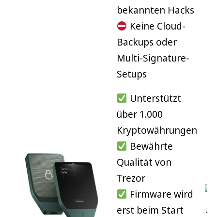
7
bekannten Hacks
Keine Cloud-
99 €
Ledger
Nano X
Backups oder
Kostenlos
Coinbase
Multi-Signature-
Setups
Kostenlos
Atomic
Unterstützt
Kostenlos
Paper
über 1.000
Wallet
Bedienung
Kryptowährungen
Bewährte
BitBox02
Einfach intuitiv
Qualität von
Exzellent
Trezor Safe
Trezor
7
Firmware wird
Übersichtlich
Ledger
erst beim Start
Nano X
Te