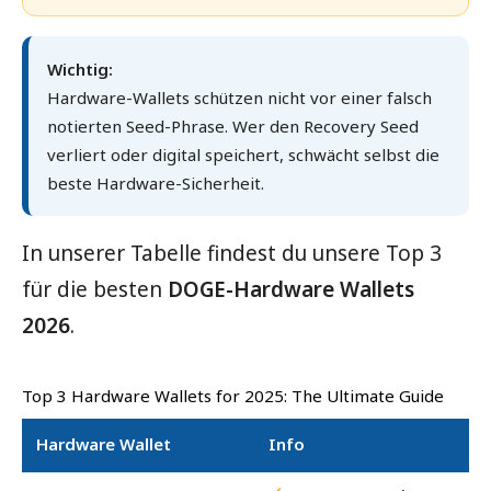
Sehr gut (5,0)
Wichtig:
Gut (4,8)
Trezor Safe
Hardware-Wallets schützen nicht vor einer falsch
7
notierten Seed-Phrase. Wer den Recovery Seed
verliert oder digital speichert, schwächt selbst die
Ledger
Gut (4,6)
beste Hardware-Sicherheit.
Nano X
Coinbase
Gut (4,6)
In unserer Tabelle findest du unsere Top 3
für die besten
DOGE-Hardware Wallets
Atomic
Gut (4,2)
2026
.
Paper
Sehr gut (5,0)
Top 3 Hardware Wallets for 2025: The Ultimate Guide
Hardware Wallet
Info
Te
Wallet
Kategorie