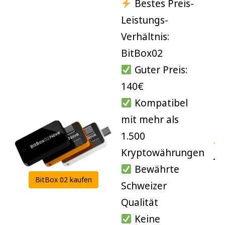
Bestes Preis-
BitBox02
Hardware
Leistungs-
Verhältnis:
Hardware
Trezor Safe
7
BitBox02
Guter Preis:
Hardware
Ledger
Nano X
140€
Web
Coinbase
Kompatibel
mit mehr als
Mobile
Atomic
1.500
Paper
Paper
Kryptowährungen
Te
Bewährte
Wallet
Kosten
BitBox 02 kaufen
Schweizer
BitBox02
149 €
Qualität
Keine
249 €
Trezor Safe