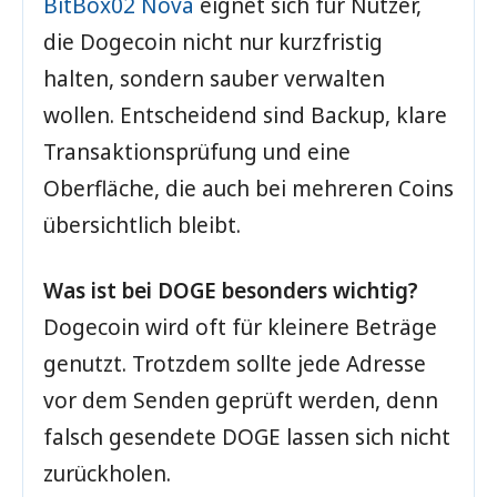
Wallet
Anbieter
BitBox02 Nova
eignet sich für Nutzer,
die Dogecoin nicht nur kurzfristig
BitBox02
Kaufen
halten, sondern sauber verwalten
wollen. Entscheidend sind Backup, klare
Trezor Safe
Kaufen
Transaktionsprüfung und eine
7
Oberfläche, die auch bei mehreren Coins
Ledger
Kaufen
übersichtlich bleibt.
Nano X
Coinbase
Was ist bei DOGE besonders wichtig?
Download
Dogecoin wird oft für kleinere Beträge
Atomic
genutzt. Trotzdem sollte jede Adresse
Download
vor dem Senden geprüft werden, denn
Paper
falsch gesendete DOGE lassen sich nicht
Drucken
zurückholen.