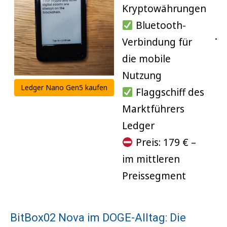
Kryptowährungen
Paper
Bluetooth-
Wallet
Sicherheit
Verbindung für
Te
die mobile
BitBox02
Extrem hoch
Nutzung
Sehr stark
Trezor Safe
Ledger Nano Gen5 kaufen
Flaggschiff des
7
Marktführers
Stark
Ledger
Nano X
Ledger
Preis: 179 € –
Sehr stark
Coinbase
im mittleren
Durchschnitt
Atomic
Preissegment
Sehr hoch
Paper
BitBox02 Nova im DOGE-Alltag: Die
Wallet
Analyse