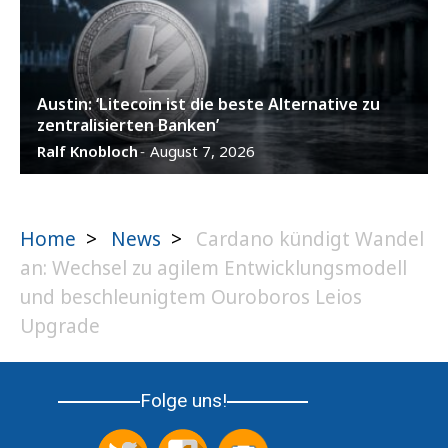
Austin: ‘Litecoin ist die beste Alternative zu
zentralisierten Banken’
Ralf Knobloch
August 7, 2026
-
Home
>
News
>
Cardano kündigt Wandel
an: Wechsel zu agilem Entwicklungsmodell
und beschleunigtem Ouroboros Leios
Upgrade
Folge uns!