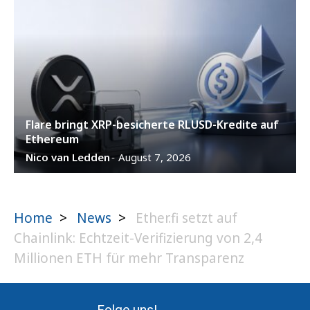
Flare bringt XRP-besicherte RLUSD-Kredite auf
Ethereum
Nico van Ledden
August 7, 2026
-
Home
>
News
>
Ether.fi setzt auf
Chainlink: Echtzeit-Verifizierung von 2,4
Millionen ETH für mehr Transparenz
Folge uns!