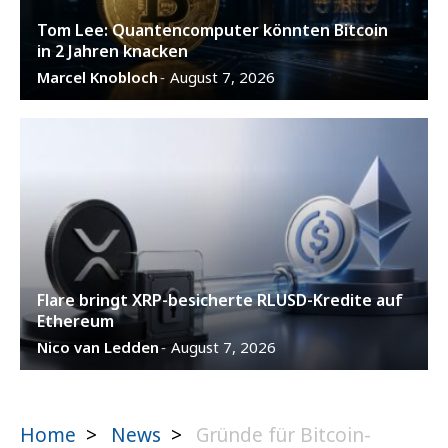
Tom Lee: Quantencomputer könnten Bitcoin
in 2 Jahren knacken
Marcel Knobloch
August 7, 2026
-
Flare bringt XRP-besicherte RLUSD-Kredite auf
Ethereum
Nico van Ledden
August 7, 2026
-
Home
>
News
>
Gründe für Bitcoin-