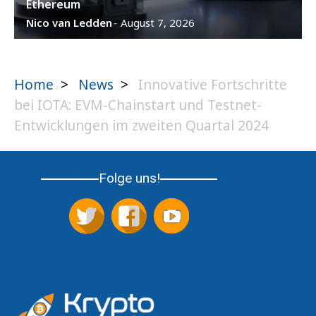
Ethereum
Nico van Ledden
August 7, 2026
-
Home
>
News
>
Innovative Fortschritte
bei IOTA: EVM-Chainstart und Testnet-
Entwicklungen im zweiten Quartal 2024
Folge uns!