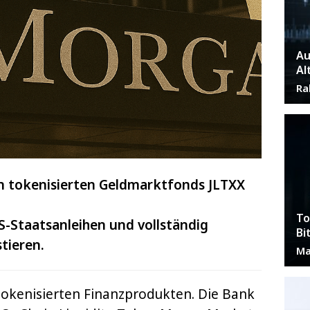
Au
Al
Ra
n tokenisierten Geldmarktfonds JLTXX
To
US-Staatsanleihen und vollständig
Bi
tieren.
Ma
 tokenisierten Finanzprodukten. Die Bank