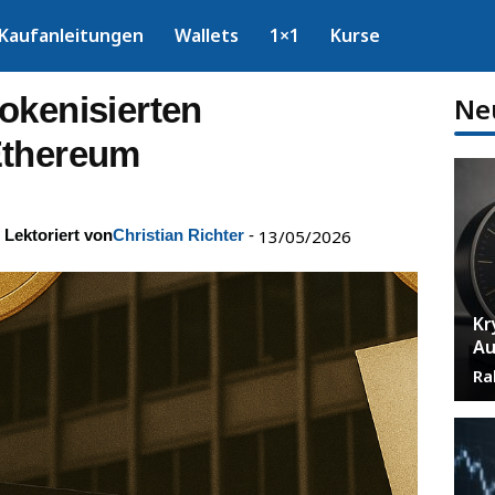
Kaufanleitungen
Wallets
1×1
Kurse
okenisierten
Ne
Ethereum
Lektoriert von
Christian Richter
-
13/05/2026
Kr
Au
Ra