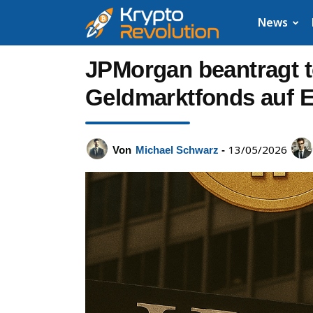
Krypto
News
News:
JPMorgan beantragt t
Aktuelle
Geldmarktfonds auf 
Neuigkeiten
13/05/2026
Von
Michael Schwarz
-
zu
Bitcoin,
XRP,
Dogecoin,
Cardano,