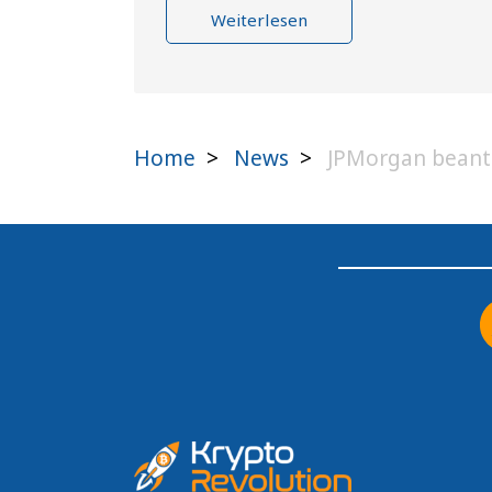
Weiterlesen
Home
>
News
>
JPMorgan beantr