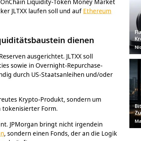
n OnChain Liquidity-Token Money Market
ker JLTXX laufen soll und auf
Ethereum
Fl
quiditätsbaustein dienen
Kr
Ni
Reserven ausgerichtet. JLTXX soll
ities sowie in Overnight-Repurchase-
ändig durch US-Staatsanleihen und/oder
streutes Krypto-Produkt, sondern um
Bi
 tokenisierter Form.
Zu
Ma
t. JPMorgan bringt nicht irgendein
in
, sondern einen Fonds, der an die Logik