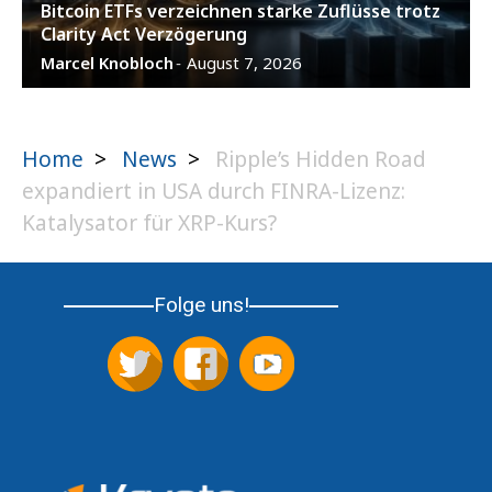
Bitcoin ETFs verzeichnen starke Zuflüsse trotz
Clarity Act Verzögerung
Marcel Knobloch
August 7, 2026
-
Home
>
News
>
Ripple’s Hidden Road
expandiert in USA durch FINRA-Lizenz:
Katalysator für XRP-Kurs?
Folge uns!