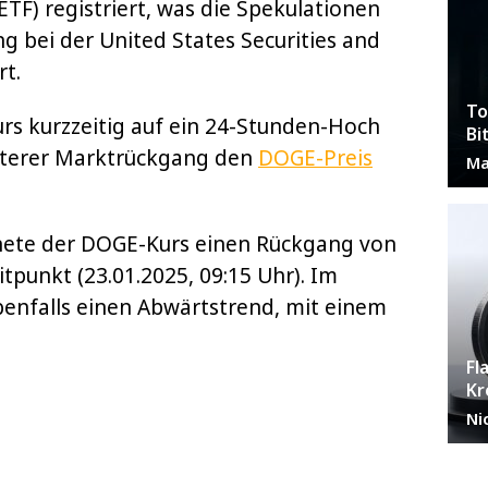
ETF) registriert, was die Spekulationen
g bei der United States Securities and
t.
To
rs kurzzeitig auf ein 24-Stunden-Hoch
Bi
eiterer Marktrückgang den
DOGE-Preis
Ma
hnete der DOGE-Kurs einen Rückgang von
punkt (23.01.2025, 09:15 Uhr). Im
benfalls einen Abwärtstrend, mit einem
Fl
Kr
Ni