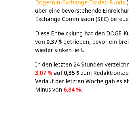
Dogecoin-Exchange-Traded Funds
(
über eine bevorstehende Einreichun
Exchange Commission (SEC) befeuer
Diese Entwicklung hat den DOGE-Ku
von
0,37 $
getrieben, bevor ein br
wieder sinken ließ.
In den letzten 24 Stunden verzeic
3,07 %
auf
0,35 $
zum Redaktionszeit
Verlauf der letzten Woche gab es e
Minus von
6,84 %
.