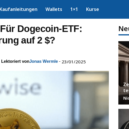
Kaufanleitungen
Wallets
1×1
Kurse
 Für Dogecoin-ETF:
Ne
rung auf 2 $?
Lektoriert von
Jonas Wermle
-
23/01/2025
Ze
te
Ni