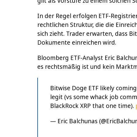
gilt als Vorstufe zu einem solchen Sc
In der Regel erfolgen ETF-Registri
rechtlichen Struktur, die die Einre
sich zieht. Trader erwarten, dass B
Dokumente einreichen wird.
Bloomberg ETF-Analyst Eric Balch
es rechtsmäßig ist und kein Marktm
Bitwise Doge ETF likely coming 
legit (vs some whack job commi
BlackRock XRP that one time).
— Eric Balchunas (@EricBalchu