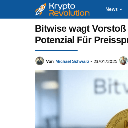
Krypto
News
News:
Bitwise wagt Vorstoß
Aktuelle
Potenzial Für Preissp
Neuigkeiten
23/01/2025
Von
Michael Schwarz
-
zu
Bitcoin,
XRP,
Dogecoin,
Cardano,