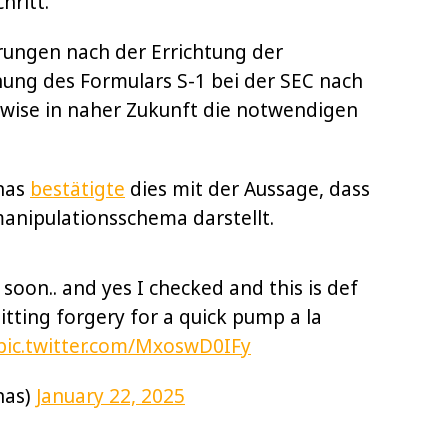
hritt.
erungen nach der Errichtung der
ichung des Formulars S-1 bei der SEC nach
itwise in naher Zukunft die notwendigen
unas
bestätigte
dies mit der Aussage, dass
anipulationsschema darstellt.
soon.. and yes I checked and this is def
tting forgery for a quick pump a la
pic.twitter.com/MxoswD0IFy
nas)
January 22, 2025