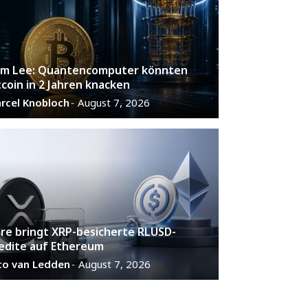
m Lee: Quantencomputer könnten
tcoin in 2 Jahren knacken
rcel Knobloch
August 7, 2026
-
are bringt XRP-besicherte RLUSD-
edite auf Ethereum
co van Ledden
August 7, 2026
-