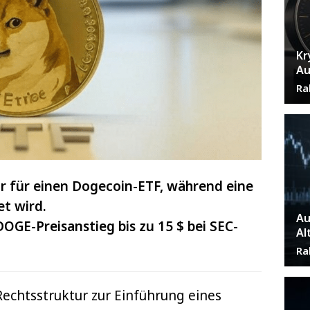
Kr
Au
Ra
ur für einen Dogecoin-ETF, während eine
et wird.
Au
OGE-Preisanstieg bis zu 15 $ bei SEC-
Al
Ra
Rechtsstruktur
zur Einführung eines