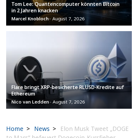
Tom Lee: Quantencomputer könnten Bitcoin
in 2 Jahren knacken
Marcel Knobloch
August 7, 2026
-
Flare bringt XRP-besicherte RLUSD-Kredite auf
Ethereum
Nico van Ledden
August 7, 2026
-
Home
>
News
>
Elon Musk Tweet „DOGE
to Mars“ befeuert Dogecoin-Kursfieber