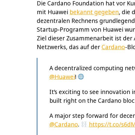
Die Cardano Foundation hat vor K
mit Huawei
bekannt gegeben
, die 
dezentralen Rechnens grundlegend
Startup-Programm von Huawei wurde 
Ziel dieser Zusammenarbeit ist der
Netzwerks, das auf der
Cardano
-Bl
A decentralized computing ne
@Huawei
!
It’s exciting to see innovation
built right on the Cardano bloc
A major step forward for decen
@Cardano
.
https://t.co/s6d