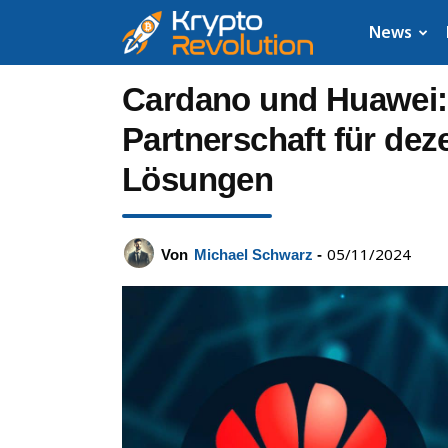
Krypto
News
News:
Cardano und Huawei:
Aktuelle
Partnerschaft für dez
Lösungen
Neuigkeiten
zu
05/11/2024
Von
Michael Schwarz
-
Bitcoin,
XRP,
Dogecoin,
Cardano,