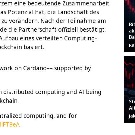
urzem eine bedeutende Zusammenarbeit
das Potenzial hat, die Landschaft des
 zu verändern. Nach der Teilnahme am
Bi
die Partnerschaft offiziell bestätigt.
ak
Bä
 Aufbau eines verteilten Computing-
Ra
ockchain basiert.
twork on Cardano–– supported by
 in distributed computing and AI being
kchain.
St
Al
tralized computing, and for
Ja
MlFT8eA