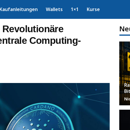
Kaufanleitungen
Wallets
1×1
Kurse
 Revolutionäre
Ne
entrale Computing-
Ra
Bi
Ni