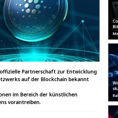
Co
Bi
Ma
ffizielle Partnerschaft zur Entwicklung
tzwerks auf der Blockchain bekannt
Wo
sk
onen im Bereich der künstlichen
Ra
ens vorantreiben.