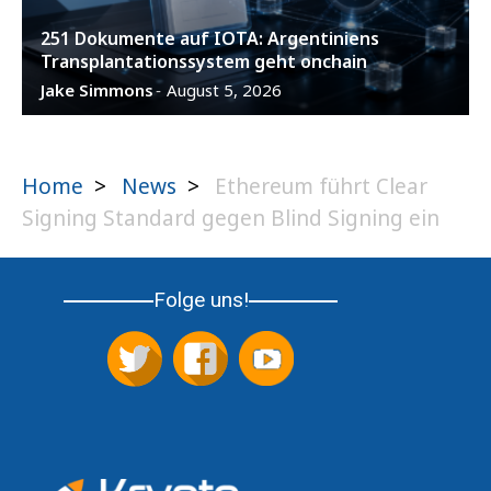
251 Dokumente auf IOTA: Argentiniens
Transplantationssystem geht onchain
Jake Simmons
August 5, 2026
-
Home
>
News
>
Ethereum führt Clear
Signing Standard gegen Blind Signing ein
Folge uns!