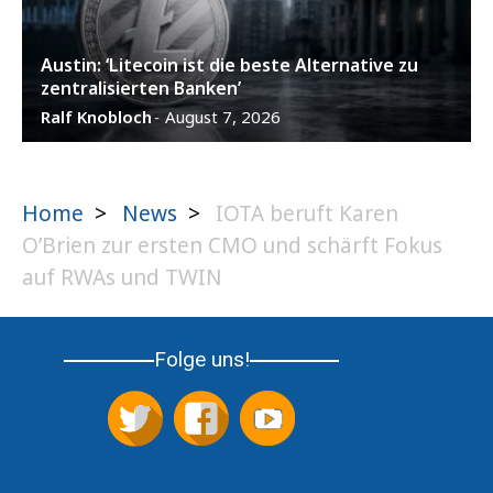
Austin: ‘Litecoin ist die beste Alternative zu
zentralisierten Banken’
Ralf Knobloch
August 7, 2026
-
Home
>
News
>
IOTA beruft Karen
O’Brien zur ersten CMO und schärft Fokus
auf RWAs und TWIN
Folge uns!