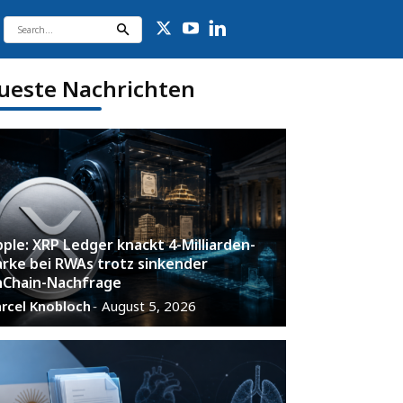
ueste Nachrichten
pple: XRP Ledger knackt 4-Milliarden-
rke bei RWAs trotz sinkender
Chain-Nachfrage
rcel Knobloch
August 5, 2026
-