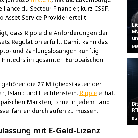
llance du Secteur Financier, kurz CSSF,
o Asset Service Provider erteilt.
Li
MW
gt, dass Ripple die Anforderungen der
un
ets Regulation erfüllt. Damit kann das
Ma
pto- und Zahlungslösungen künftig
 Fintechs im gesamten Europäischen
gehören die 27 Mitgliedstaaten der
, Island und Liechtenstein.
Ripple
erhält
opäischen Märkten, ohne in jedem Land
Bi
BI
gsverfahren durchlaufen zu müssen.
Ra
lassung mit E-Geld-Lizenz