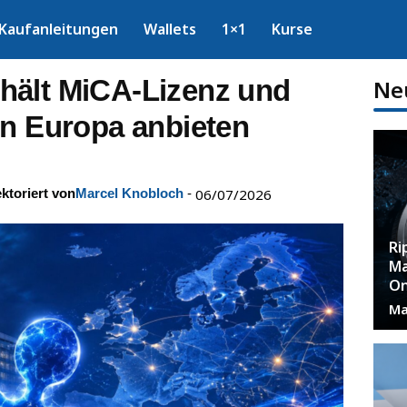
Kaufanleitungen
Wallets
1×1
Kurse
hält MiCA-Lizenz und
Ne
in Europa anbieten
ktoriert von
Marcel Knobloch
-
06/07/2026
Ri
Ma
On
Ma