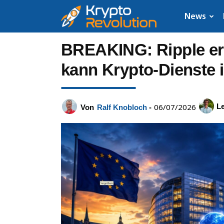
Krypto
News
News:
BREAKING: Ripple er
Aktuelle
kann Krypto-Dienste 
Neuigkeiten
06/07/2026
Le
Von
Ralf Knobloch
-
zu
Bitcoin,
XRP,
Dogecoin,
Cardano,