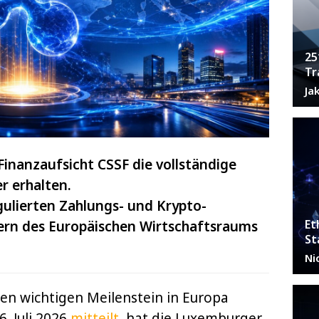
25
Tr
Ja
inanzaufsicht CSSF die vollständige
r erhalten.
ulierten Zahlungs- und Krypto-
Et
ern des Europäischen Wirtschaftsraums
St
Ni
en wichtigen Meilenstein in Europa
. Juli 2026
mitteilt
, hat die Luxemburger