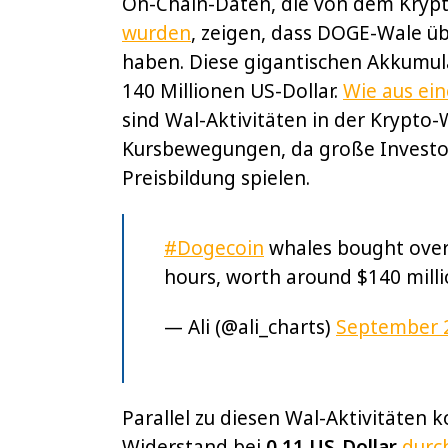
On-Chain-Daten, die von dem Krypt
wurden
, zeigen, dass DOGE-Wale üb
haben. Diese gigantischen Akkumu
140 Millionen US-Dollar.
Wie aus ei
sind Wal-Aktivitäten in der Krypto-
Kursbewegungen, da große Investor
Preisbildung spielen.
#Dogecoin
whales bought over 
hours, worth around $140 mill
— Ali (@ali_charts)
September 2
Parallel zu diesen Wal-Aktivitäten 
Widerstand bei
0,11
US-Dollar
durc