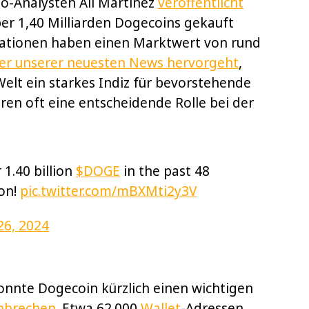
o-Analysten Ali Martinez
veröffentlicht
er 1,40 Milliarden Dogecoins gekauft
lationen haben einen Marktwert von rund
ner unserer neuesten News hervorgeht
,
Welt ein starkes Indiz für bevorstehende
en oft eine entscheidende Rolle bei der
1.40 billion
$DOGE
in the past 48
ion!
pic.twitter.com/mBXMti2y3V
6, 2024
konnte Dogecoin kürzlich einen wichtigen
hbrechen
. Etwa 62.000
Wallet
-Adressen