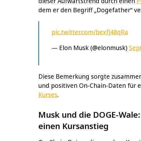
dieser Aufwärtstrend durch einen
P
dem er den Begriff „Dogefather“ v
pic.twitter.com/bexfJ48qRa
— Elon Musk (@elonmusk)
Sep
Diese Bemerkung sorgte zusammen
und positiven On-Chain-Daten für e
Kurses
.
Musk und die DOGE-Wale: 
einen Kursanstieg