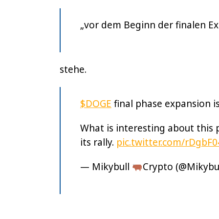
„vor dem Beginn der finalen E
stehe.
$DOGE
final phase expansion is
What is interesting about this p
its rally.
pic.twitter.com/rDgbF0
— Mikybull
Crypto (@Mikybu