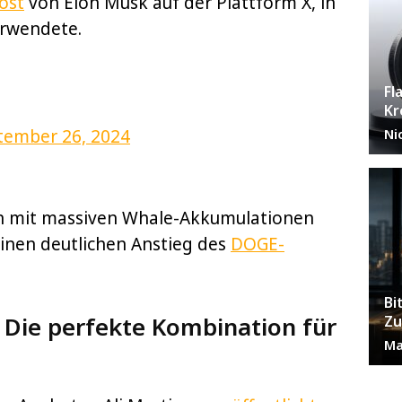
ost
von Elon Musk auf der Plattform X, in
erwendete.
Fl
Kr
tember 26, 2024
Ni
 mit massiven Whale-Akkumulationen
inen deutlichen Anstieg des
DOGE-
Bi
Die perfekte Kombination für
Zu
Ma