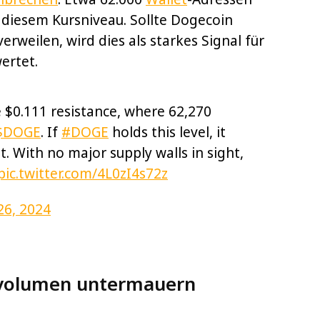
 diesem Kursniveau. Sollte Dogecoin
rweilen, wird dies als starkes Signal für
ertet.
 $0.111 resistance, where 62,270
$DOGE
. If
#DOGE
holds this level, it
t. With no major supply walls in sight,
pic.twitter.com/4L0zI4s72z
6, 2024
evolumen untermauern