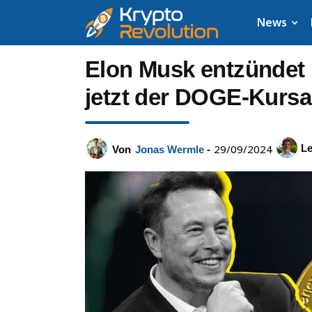
Krypto
News
News:
Elon Musk entzündet
Aktuelle
jetzt der DOGE-Kursa
Neuigkeiten
29/09/2024
Le
Von
Jonas Wermle
-
zu
Bitcoin,
XRP,
Dogecoin,
Cardano,