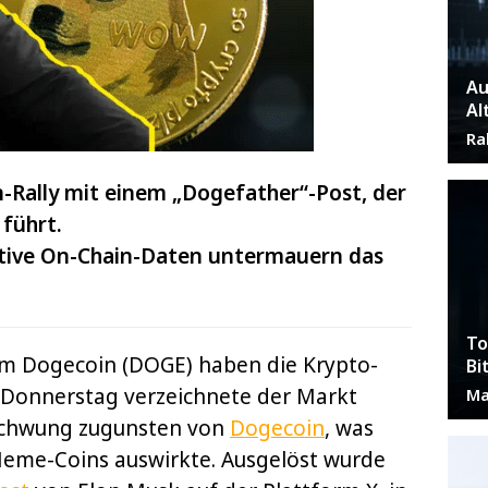
Au
Al
Ra
-Rally mit einem „Dogefather“-Post, der
führt.
tive On-Chain-Daten untermauern das
To
um Dogecoin (DOGE) haben die Krypto-
Bi
 Donnerstag verzeichnete der Markt
Ma
schwung zugunsten von
Dogecoin
, was
Meme-Coins auswirkte. Ausgelöst wurde