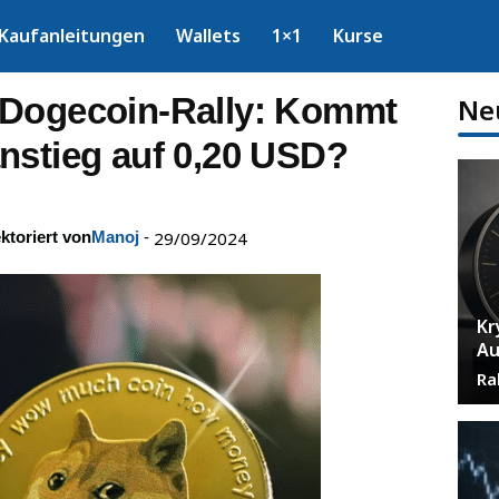
Kaufanleitungen
Wallets
1×1
Kurse
 Dogecoin-Rally: Kommt
Ne
nstieg auf 0,20 USD?
ktoriert von
Manoj
-
29/09/2024
Kr
Au
Ra