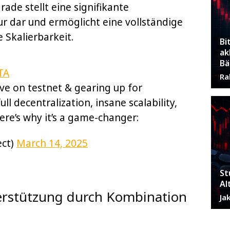
ade stellt eine signifikante
r dar und ermöglicht eine vollständige
 Skalierbarkeit.
Bi
ak
Bä
TA
Ra
ve on testnet & gearing up for
l decentralization, insane scalability,
ere’s why it’s a game-changer:
ect)
March 14, 2025
St
Al
erstützung durch Kombination
Ja