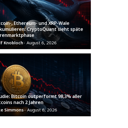
tcoin-, Ethereum- und XRP-Wale
kumulieren: CryptoQuant sieht späte
renmarktphase
lf Knobloch
August 6, 2026
-
udie: Bitcoin outperformt 98,3% aller
tcoins nach 2 Jahren
ke Simmons
August 6, 2026
-