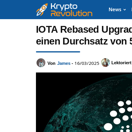
Krypto
News
News:
IOTA Rebased Upgrade
Aktuelle
einen Durchsatz von 
Neuigkeiten
16/03/2025
Lektoriert
Von
James
-
zu
Bitcoin,
XRP,
Dogecoin,
Cardano,