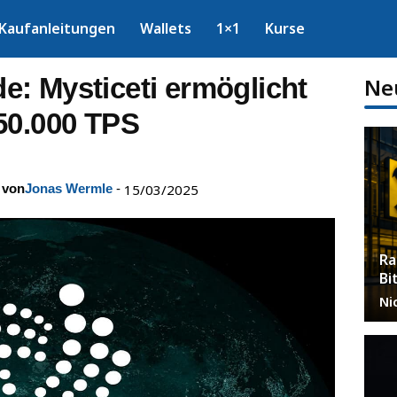
Kaufanleitungen
Wallets
1×1
Kurse
: Mysticeti ermöglicht
Ne
50.000 TPS
 von
Jonas Wermle
-
15/03/2025
Ra
Bi
Ni