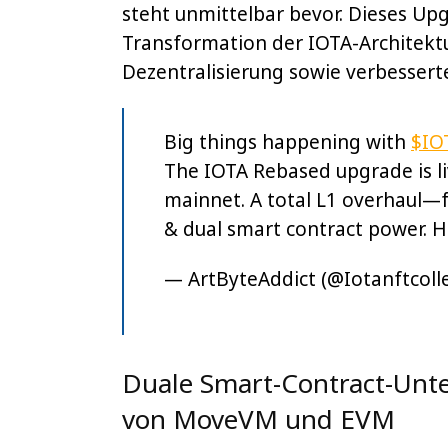
steht unmittelbar bevor. Dieses Upgr
Transformation der IOTA-Architektu
Dezentralisierung sowie verbesserte
Big things happening with
$IO
The IOTA Rebased upgrade is li
mainnet. A total L1 overhaul—ful
& dual smart contract power. H
— ArtByteAddict (@Iotanftcoll
Duale Smart-Contract-Unt
von MoveVM und EVM