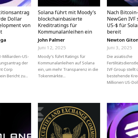
titionsantrag
Solana führt mit Moody’s
Nach Bitcoin
rde Dollar
blockchainbasierte
NewGen IVF s
elopment von
Kreditratings für
US-$ für Sol
t
Kommunalanleihen ein
bereit
nga
John Palmer
Newton Gito
Juni 12, 2025
Juni 3, 2025
1-Milliarden-US-
Moody’s führt Ratings für
Die asiatische
rungsantrag der
Kommunalanleihen auf Solana
Fertilitätsdiens
nt Corp
ein, um mehr Transparenz in die
IVF Group stellt
ein Bericht zu...
Tokenmärkte...
bestehende Kred
Millionen US-Dolla