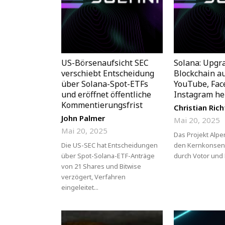
US-Börsenaufsicht SEC
Solana: Upgra
verschiebt Entscheidung
Blockchain a
über Solana-Spot-ETFs
YouTube, Fac
und eröffnet öffentliche
Instagram h
Kommentierungsfrist
Christian Rich
John Palmer
Mai 20, 2025
Mai 20, 2025
Das Projekt Alpe
Die US-SEC hat Entscheidungen
den Kernkonsen
über Spot-Solana-ETF-Anträge
durch Votor und R
von 21 Shares und Bitwise
verzögert, Verfahren
eingeleitet...