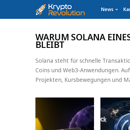
Krypto
News
Ka
News:
WARUM SOLANA EINES
Aktuelle
BLEIBT
Neuigkeiten
Solana steht für schnelle Transak
zu
Coins und Web3-Anwendungen. Auf d
Projekten, Kursbewegungen und Mark
Bitcoin,
XRP,
Dogecoin,
Cardano,