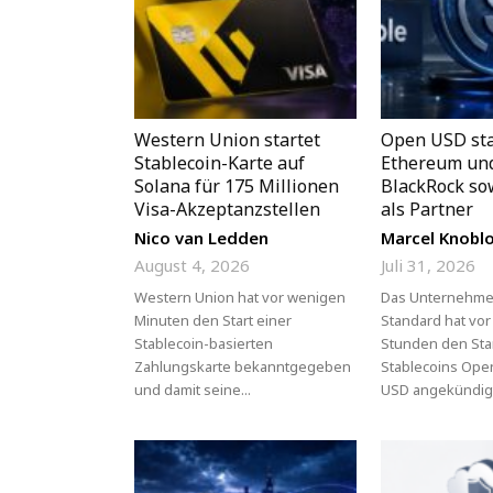
IOTA
und
Western Union startet
Open USD sta
VeChain
Stablecoin-Karte auf
Ethereum und
Solana für 175 Millionen
BlackRock so
Visa-Akzeptanzstellen
als Partner
Nico van Ledden
Marcel Knobl
August 4, 2026
Juli 31, 2026
Western Union hat vor wenigen
Das Unternehm
Minuten den Start einer
Standard hat vo
Stablecoin-basierten
Stunden den Sta
Zahlungskarte bekanntgegeben
Stablecoins Ope
und damit seine...
USD angekündigt.