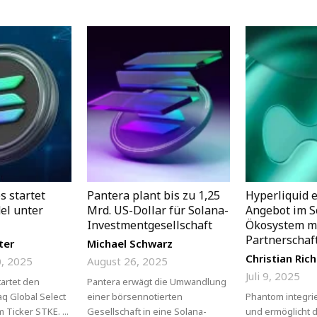
s startet
Pantera plant bis zu 1,25
Hyperliquid 
el unter
Mrd. US-Dollar für Solana-
Angebot im S
Investmentgesellschaft
Ökosystem m
Partnerschaf
ter
Michael Schwarz
Christian Rich
, 2025
August 26, 2025
Juli 9, 2025
tartet den
Pantera erwägt die Umwandlung
q Global Select
einer börsennotierten
Phantom integrie
 Ticker STKE. ...
Gesellschaft in eine Solana-
und ermöglicht 