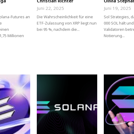
nga
Christian Richter
Olivia Stepha
Juni 22, 2025
Juni 19, 2025
olana-Futures an
Die Wahrscheinlichkeit für eine
Sol Strategies, 
te
ETF-Zulassung von XRP liegt nun
000 SOL hält und
 einen
bei 95 %, nachdem die...
Validatoren betre
,75 Millionen
Notierung...