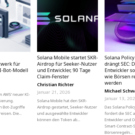
Solana Mobile startet SKR-
Solana Policy
werk für
Airdrop für Seeker-Nutzer
drängt SEC: D
I-Bot-Modell
und Entwickler, 90 Tage
Entwickler so
Claim-Fenster
wie Börsen r
s
werden
Christian Richter
Michael Schw
Januar 21, 2026
on AWS’ neuer KI-
Januar 13, 20
sierung.
Solana Mobile hat den SKR-
n Bot-Zugriffe
Airdrop gestartet, Seeker-Nutzer
Das Solana Policy
eisen. Die...
und ausgewählte Entwickler
fordert die SEC a
können den Token ab...
Entwickler und 
Smart-Contract-S
Börsenregeln...