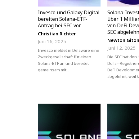
Invesco und Galaxy Digital
Solana-Inves
bereiten Solana-ETF-
über 1 Millia
Antrag bei SEC vor
von DeFi Dev
SEC abgelehn
Christian Richter
Newton Gito
Juni 16, 2025
Juni 12, 2025
Invesco meldet in Delaware eine
Zweckgesellschaft für einen
Die SEC hat den 
Solana-ETF an und bereitet
Dollar-Registrie
gemeinsam mit...
DeFi Developme
abgelehnt, weil k