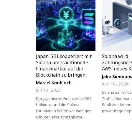
Japan: SBI kooperiert mit
Solana wird
Solana um traditionelle
Zahlungsnetz
Finanzmärkte auf die
AWS’ neues K
Blockchain zu bringen
Jake Simmon
Marcel Knobloch
Juni 18, 2026
Juli 13, 2026
Solana ist Teil v
Der japanische Finanzriese SBI
Traffic-Monetari
Holdings und die Solana
Publisher könne
Foundation haben vor wenigen
pro Anfrage bepr
Minuten eine strategische...