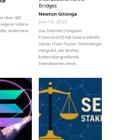
nie
Bridges
Newton Gitonga
das über 420
Juni 19, 2025
 eigene Solana-
ibt, strebt eine
Das Internet Computer
Protocol (ICP) hat Solana mithilfe
seiner Chain-Fusion-Technologie
integriert, die direkte,
kettenübergreifende
Interaktionen ohne...