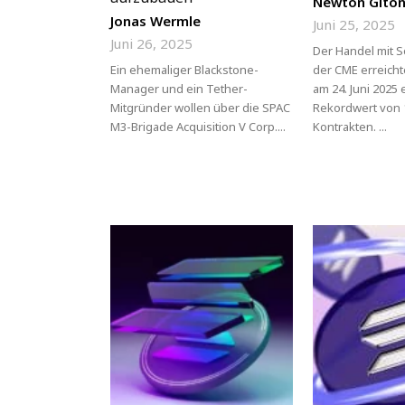
Newton Gito
Jonas Wermle
Juni 25, 2025
Juni 26, 2025
Der Handel mit S
Ein ehemaliger Blackstone-
der CME erreich
Manager und ein Tether-
am 24. Juni 2025
Mitgründer wollen über die SPAC
Rekordwert von 1
M3-Brigade Acquisition V Corp....
Kontrakten. ...