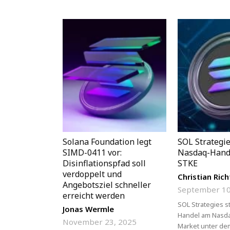
Solana Foundation legt
SOL Strategie
SIMD-0411 vor:
Nasdaq-Hand
Disinflationspfad soll
STKE
verdoppelt und
Christian Rich
Angebotsziel schneller
September 10
erreicht werden
SOL Strategies s
Jonas Wermle
Handel am Nasda
November 23, 2025
Market unter dem