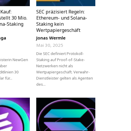
-Kauf:
SEC präzisiert Regeln:
tellt 30 Mio.
Ethereum- und Solana-
ana-Staking
Staking kein
Wertpapiergeschäft
nga
Jonas Wermle
Mai 30, 2025
Die SEC definiert Protokoll-
tleisterin NewGen
Staking auf Proof-of-Stake-
 über
Netzwerken nicht als
itlinien 30
Wertpapiergeschäft. Verwahr-
r für...
Dienstleister gelten als Agenten
des...