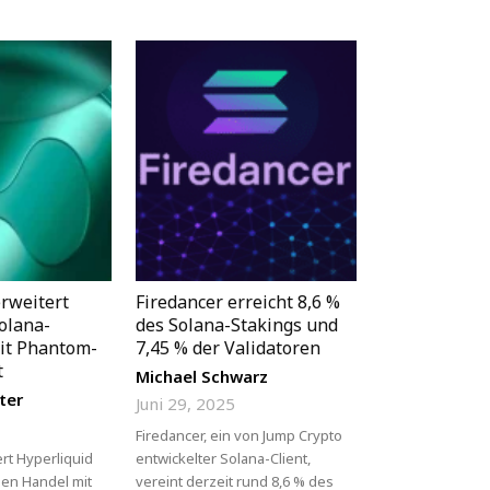
erweitert
Firedancer erreicht 8,6 %
olana-
des Solana-Stakings und
it Phantom-
7,45 % der Validatoren
t
Michael Schwarz
ter
Juni 29, 2025
Firedancer, ein von Jump Crypto
rt Hyperliquid
entwickelter Solana-Client,
den Handel mit
vereint derzeit rund 8,6 % des