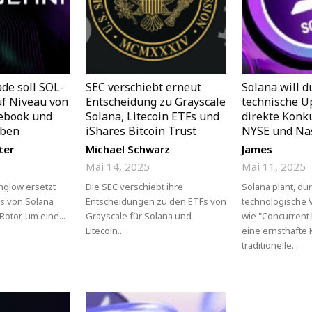
de soll SOL-
SEC verschiebt erneut
Solana will d
uf Niveau von
Entscheidung zu Grayscale
technische U
ebook und
Solana, Litecoin ETFs und
direkte Konk
eben
iShares Bitcoin Trust
NYSE und Na
ter
Michael Schwarz
James
Mai 14, 2025
Mai 11, 2025
nglow ersetzt
Die SEC verschiebt ihre
Solana plant, du
s von Solana
Entscheidungen zu den ETFs von
technologische
otor, um eine...
Grayscale für Solana und
wie "Concurrent
Litecoin...
eine ernsthafte
traditionelle...