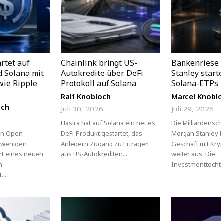
rtet auf
Chainlink bringt US-
Bankenriese
 Solana mit
Autokredite über DeFi-
Stanley start
wie Ripple
Protokoll auf Solana
Solana-ETPs 
Ralf Knobloch
Marcel Knobl
och
Juli 30, 2026
Juli 29, 2026
Hastra hat auf Solana ein neues
Die Milliardens
en Open
DeFi-Produkt gestartet, das
Morgan Stanley 
r wenigen
Anlegern Zugang zu Erträgen
Geschäft mit K
rt eines neuen
aus US-Autokrediten...
weiter aus. Die
n
Investmenttochte
...