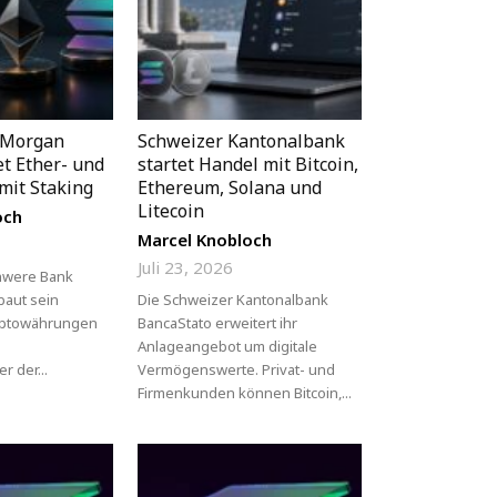
 Morgan
Schweizer Kantonalbank
et Ether- und
startet Handel mit Bitcoin,
mit Staking
Ethereum, Solana und
Litecoin
och
Marcel Knobloch
Juli 23, 2026
chwere Bank
baut sein
Die Schweizer Kantonalbank
ryptowährungen
BancaStato erweitert ihr
Anlageangebot um digitale
r der...
Vermögenswerte. Privat- und
Firmenkunden können Bitcoin,...