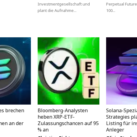
Investmentgesellschaft und
Perpetual Future
plant die Aufnahme...
100...
es brechen
Bloomberg-Analysten
Solana-Spezia
heben XRP-ETF-
Strategies p
men an der
Zulassungschancen auf 95
Listing für in
% an
Anleger