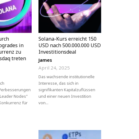
urch
Solana-Kurs erreicht 150
pgrades in
USD nach 500.000.000 USD
urrenz zu
Investitionsdeal
sdaq treten
James
April 24, 2025
Das wachsende institutionelle
rch
Interesse, das sich in
 Verbesserungen
signifikanten Kapitalzuflüssen
 Leader Nodes"
und einer neuen Investition
 Konkurrenz für
von...