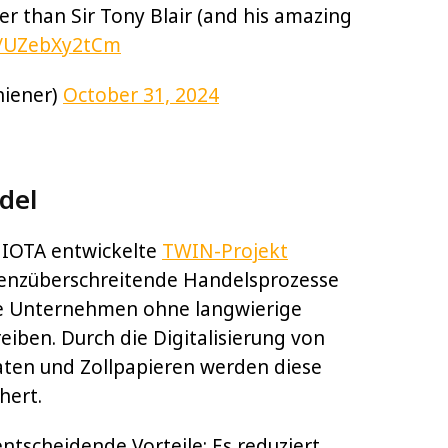
r than Sir Tony Blair (and his amazing
co/UZebXy2tCm
iener)
October 31, 2024
del
 IOTA entwickelte
TWIN-Projekt
renzüberschreitende Handelsprozesse
he Unternehmen ohne langwierige
ben. Durch die Digitalisierung von
ten und Zollpapieren werden diese
hert.
ntscheidende Vorteile: Es reduziert