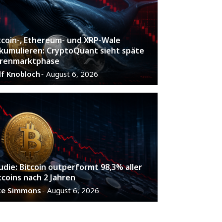
tcoin-, Ethereum- und XRP-Wale
kumulieren: CryptoQuant sieht späte
renmarktphase
lf Knobloch
August 6, 2026
-
udie: Bitcoin outperformt 98,3% aller
tcoins nach 2 Jahren
ke Simmons
August 6, 2026
-