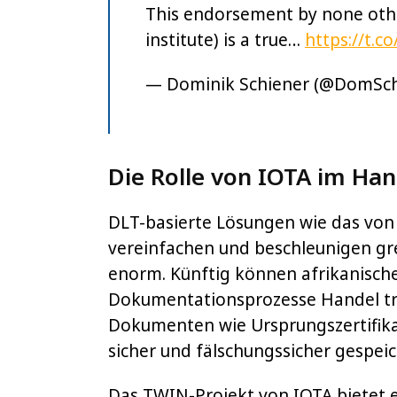
This endorsement by none othe
institute) is a true…
https://t.
— Dominik Schiener (@DomSch
Die Rolle von IOTA im Han
DLT-basierte Lösungen wie das von
vereinfachen und beschleunigen g
enorm. Künftig können afrikanisc
Dokumentationsprozesse Handel trei
Dokumenten wie Ursprungszertifika
sicher und fälschungssicher gespeic
Das TWIN-Projekt von IOTA bietet e