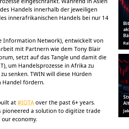
Prozesse eingeschränkt. Während in Asien
des Handels innerhalb der jeweiligen
 des innerafrikanischen Handels bei nur 14
Bi
ak
Bä
 Information Network), entwickelt von
Ra
beit mit Partnern wie dem Tony Blair
orum, setzt auf das Tangle und damit die
T), um Handelsprozesse in Afrika zu
n zu senken. TWIN will diese Hürden
n Handel fördern.
St
uilt at
#IOTA
over the past 6+ years.
Al
ioneered a solution to digitize trade
Ja
f our economy.