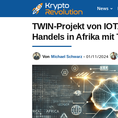
Krypto
News
News:
TWIN-Projekt von IOT
Aktuelle
Handels in Afrika mit
Neuigkeiten
01/11/2024
Von
Michael Schwarz
-
zu
Bitcoin,
XRP,
Dogecoin,
Cardano,