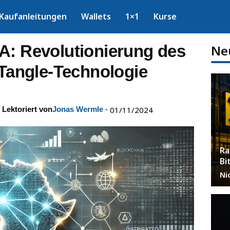
Kaufanleitungen
Wallets
1×1
Kurse
A: Revolutionierung des
Ne
 Tangle-Technologie
Lektoriert von
Jonas Wermle
-
01/11/2024
Ra
Bi
Ni