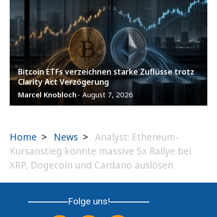
Bitcoin ETFs verzeichnen starke Zuflüsse trotz
Clarity Act Verzögerung
Marcel Knobloch
August 7, 2026
-
Home
>
News
>
Analyst: Ethereum-
Kursanstieg könnte massive 5x Rallye bei
XRP, Dogecoin und Cardano auslösen
Folge uns!