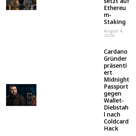
setzt auf
Ethereu
m-
Staking
August 4,
2026
Cardano
Gründer
präsenti
ert
Midnight
Passport
gegen
Wallet-
Diebstah
l nach
Coldcard
Hack