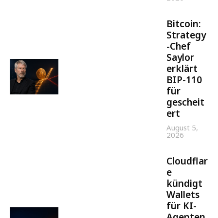
Bitcoin:
Strategy
-Chef
Saylor
erklärt
BIP-110
für
gescheit
ert
August 5,
2026
Cloudflar
e
kündigt
Wallets
für KI-
Agenten