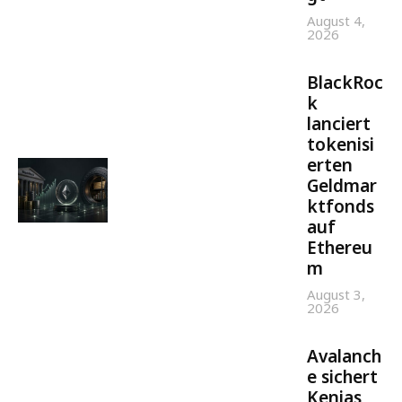
August 4,
2026
BlackRoc
k
lanciert
tokenisi
erten
Geldmar
ktfonds
auf
Ethereu
m
August 3,
2026
Avalanch
e sichert
Kenias