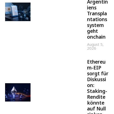
Argentin
iens
Transpla
ntations
system
geht
onchain
August 5,
2026
Ethereu
m-EIP
sorgt für
Diskussi
on:
Staking-
Rendite
könnte
auf Null