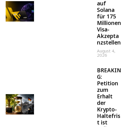
auf
Solana
für 175
Millionen
Visa-
Akzepta
nzstellen
August 4,
2026
BREAKIN
G:
Petition
zum
Erhalt
der
Krypto-
Haltefris
t ist