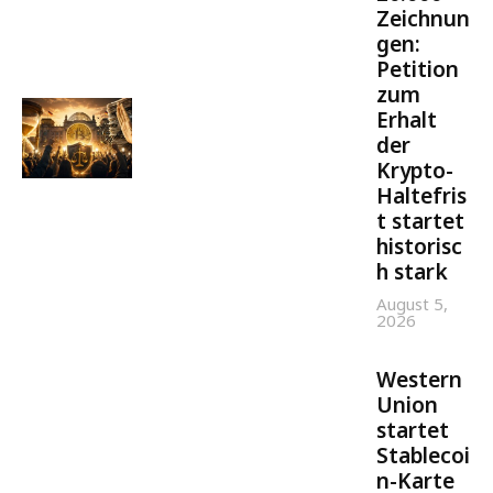
Zeichnun
gen:
Petition
zum
Erhalt
der
Krypto-
Haltefris
t startet
historisc
h stark
August 5,
2026
Western
Union
startet
Stablecoi
n-Karte