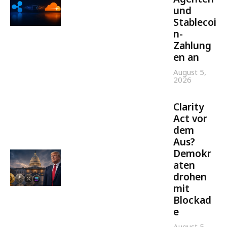
und
Stablecoi
n-
Zahlung
en an
August 5,
2026
Clarity
Act vor
dem
Aus?
Demokr
aten
drohen
mit
Blockad
e
August 5,