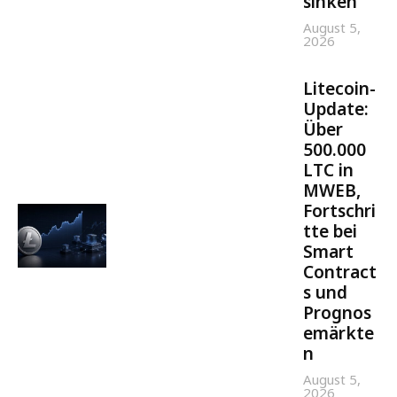
sinken
August 5,
2026
Litecoin-
Update:
Über
500.000
LTC in
MWEB,
Fortschri
tte bei
Smart
Contract
s und
Prognos
emärkte
n
August 5,
2026