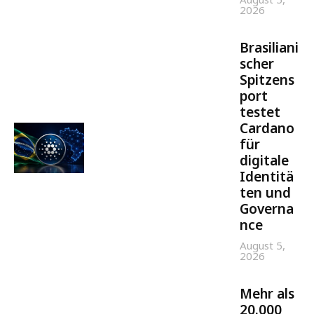
2026
Brasiliani
scher
Spitzens
port
testet
Cardano
für
digitale
Identitä
ten und
Governa
nce
August 5,
2026
Mehr als
20.000