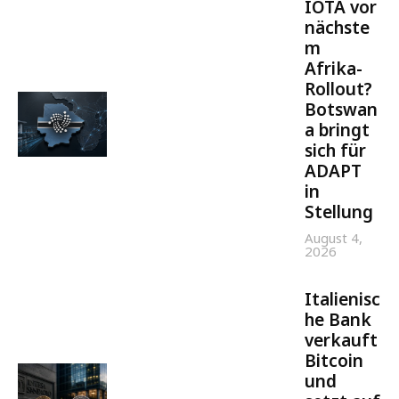
IOTA vor
nächste
m
Afrika-
Rollout?
Botswan
a bringt
sich für
ADAPT
in
Stellung
August 4,
2026
Italienisc
he Bank
verkauft
Bitcoin
und