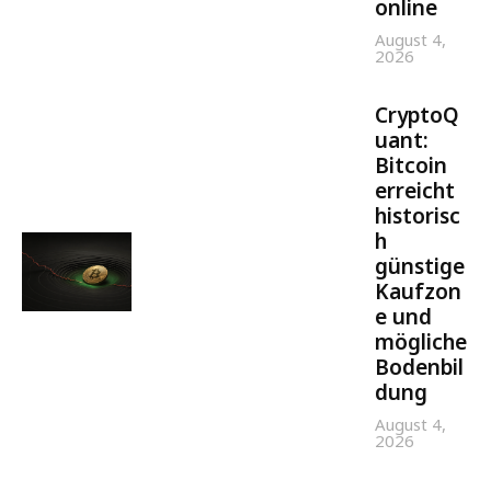
online
August 4,
2026
CryptoQ
uant:
Bitcoin
erreicht
historisc
h
günstige
Kaufzon
e und
mögliche
Bodenbil
dung
August 4,
2026