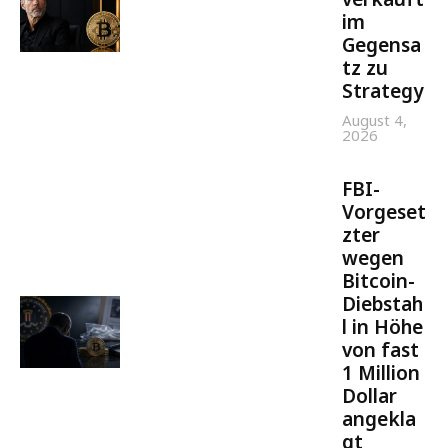
im
Gegensa
tz zu
Strategy
August 4,
2026
FBI-
Vorgeset
zter
wegen
Bitcoin-
Diebstah
l in Höhe
von fast
1 Million
Dollar
angekla
gt