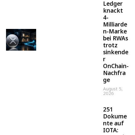
Ledger
knackt
4-
Milliarde
n-Marke
bei RWAs
trotz
sinkende
r
OnChain-
Nachfra
ge
August 5,
2026
251
Dokume
nte auf
IOTA: