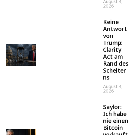
August 4,
2026
Keine
Antwort
von
Trump:
Clarity
Act am
Rand des
Scheiter
ns
August 4,
2026
Saylor:
Ich habe
nie einen
Bitcoin
verkauft