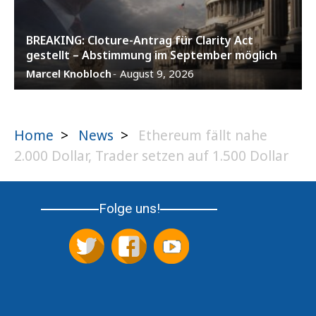
BREAKING: Cloture-Antrag für Clarity Act
gestellt – Abstimmung im September möglich
Marcel Knobloch
August 9, 2026
-
Home
>
News
>
Ethereum fällt nahe
2.000 Dollar, Trader setzen auf 1.500 Dollar
Folge uns!