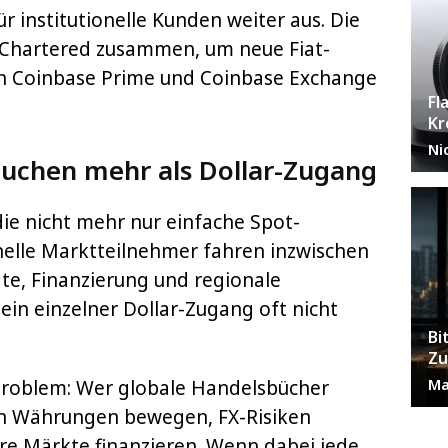
ür institutionelle Kunden weiter aus. Die
 Chartered zusammen, um neue Fiat-
n Coinbase Prime und Coinbase Exchange
Fl
Kr
Ni
auchen mehr als Dollar-Zugang
 die nicht mehr nur einfache Spot-
onelle Marktteilnehmer fahren inzwischen
te, Finanzierung und regionale
ein einzelner Dollar-Zugang oft nicht
Bi
Zu
Ma
roblem: Wer globale Handelsbücher
nen Währungen bewegen, FX-Risiken
re Märkte finanzieren. Wenn dabei jede