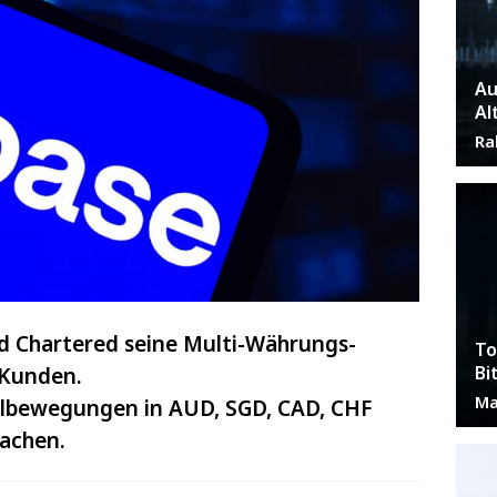
Au
Al
Ra
d Chartered seine Multi-Währungs-
To
Bi
e Kunden.
Ma
talbewegungen in AUD, SGD, CAD, CHF
achen.