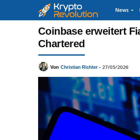
Krypto
News
News:
Coinbase erweitert Fi
Aktuelle
Chartered
Neuigkeiten
27/05/2026
Von
Christian Richter
-
zu
Bitcoin,
XRP,
Dogecoin,
Cardano,