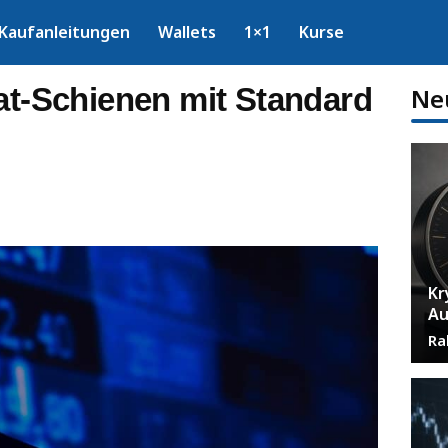
Kaufanleitungen
Wallets
1×1
Kurse
at-Schienen mit Standard
Ne
Kr
Au
Ra