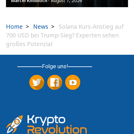
Marcel Knobloch
August 7, 2026
-
Home
>
News
>
Solana Kurs-Anstieg auf
700 USD bei Trump-Sieg? Experten sehen
großes Potenzial
Folge uns!