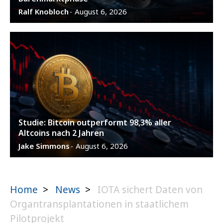
Ralf Knobloch
August 6, 2026
-
Studie: Bitcoin outperformt 98,3% aller
Altcoins nach 2 Jahren
Jake Simmons
August 6, 2026
-
Home
>
News
>
IOTA sichert Daten von
Organtransplantationen in staatlichem
Pilotprojekt