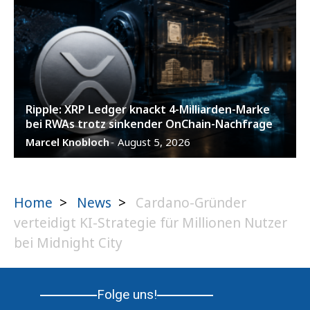
Ripple: XRP Ledger knackt 4-Milliarden-Marke
bei RWAs trotz sinkender OnChain-Nachfrage
Marcel Knobloch
August 5, 2026
-
Home
>
News
>
Cardano-Gründer
verteidigt KI-Strategie für Millionen Nutzer
bei Midnight City
Folge uns!