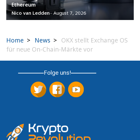
Ethereum
Nico van Ledden
August 7, 2026
-
Home
>
News
>
OKX stellt Exchange OS
für neue On-Chain-Märkte vor
Folge uns!