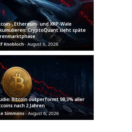
tcoin-, Ethereum- und XRP-Wale
kumulieren: CryptoQuant sieht späte
renmarktphase
lf Knobloch
August 6, 2026
-
udie: Bitcoin outperformt 98,3% aller
tcoins nach 2 Jahren
ke Simmons
August 6, 2026
-