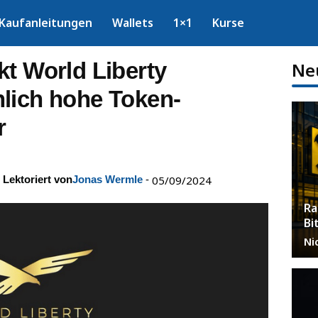
Kaufanleitungen
Wallets
1×1
Kurse
kt World Liberty
Ne
lich hohe Token-
r
Lektoriert von
Jonas Wermle
-
05/09/2024
Ra
Bi
Ni