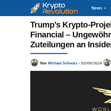
Krypto
News
News:
Trump’s Krypto-Proje
Aktuelle
Financial – Ungewöhn
Zuteilungen an Inside
Neuigkeiten
zu
05/09/2024
Von
Michael Schwarz
-
Bitcoin,
XRP,
Dogecoin,
Cardano,