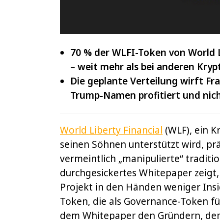
IOTA
und
70 % der WLFI-Token von World Li
VeChain
– weit mehr als bei anderen Kryp
Die geplante Verteilung wirft Fr
Trump-Namen profitiert und nicht
World Liberty Financial
(WLF), ein K
seinen Söhnen unterstützt wird, prä
vermeintlich „manipulierte“ traditi
durchgesickertes Whitepaper zeigt, 
Projekt in den Händen weniger Insid
Token, die als Governance-Token für
dem Whitepaper den Gründern, dem