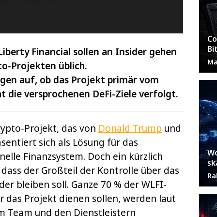
Co
Bi
berty Financial sollen an Insider gehen
Ma
to-Projekten üblich.
agen auf, ob das Projekt primär vom
 die versprochenen DeFi-Ziele verfolgt.
rypto-Projekt, das von
Donald Trump
und
sentiert sich als Lösung für das
Wo
onelle Finanzsystem. Doch ein kürzlich
sk
dass der Großteil der Kontrolle über das
Ra
er bleiben soll. Ganze 70 % der WLFI-
 das Projekt dienen sollen, werden laut
 Team und den Dienstleistern