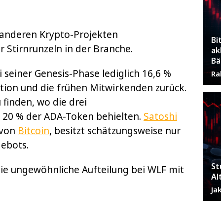
u anderen Krypto-Projekten
Bi
 Stirnrunzeln in der Branche.
ak
Bä
i seiner Genesis-Phase lediglich 16,6 %
Ra
tion und die frühen Mitwirkenden zurück.
 finden, wo die drei
20 % der ADA-Token behielten.
Satoshi
 von
Bitcoin
, besitzt schätzungsweise nur
ebots.
St
ie ungewöhnliche Aufteilung bei WLF mit
Al
Ja