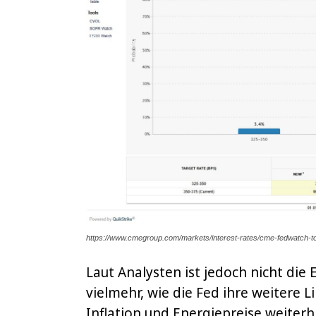
https://www.cmegroup.com/markets/interest-rates/cme-fedwatch-to
Laut Analysten ist jedoch nicht die
vielmehr, wie die Fed ihre weitere Li
Inflation und Energiepreise weiterh