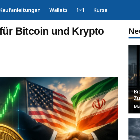
Kaufanleitungen
Wallets
1×1
Kurse
für Bitcoin und Krypto
Ne
Bi
Zu
Ma