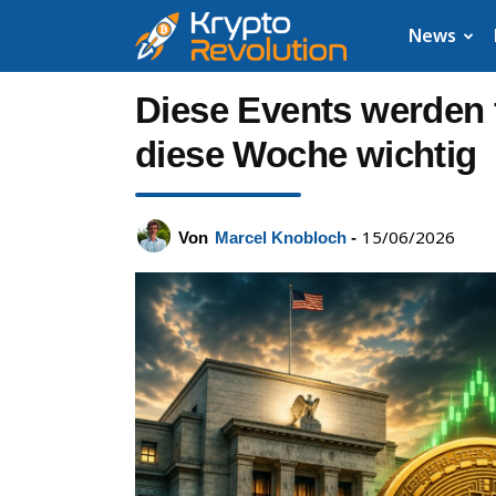
Krypto
News
News:
Diese Events werden 
Aktuelle
diese Woche wichtig
Neuigkeiten
15/06/2026
Von
Marcel Knobloch
-
zu
Bitcoin,
XRP,
Dogecoin,
Cardano,