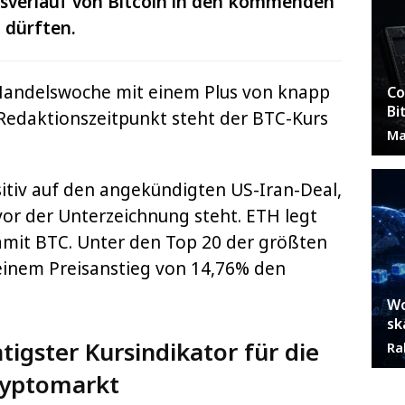
rsverlauf von Bitcoin in den kommenden
 dürften.
e Handelswoche mit einem Plus von knapp
Co
Bi
Redaktionszeitpunkt steht der BTC-Kurs
Ma
sitiv auf den angekündigten US-Iran-Deal,
vor der Unterzeichnung steht. ETH legt
amit BTC. Unter den Top 20 der größten
inem Preisanstieg von 14,76% den
Wo
sk
tigster Kursindikator für die
Ra
ryptomarkt