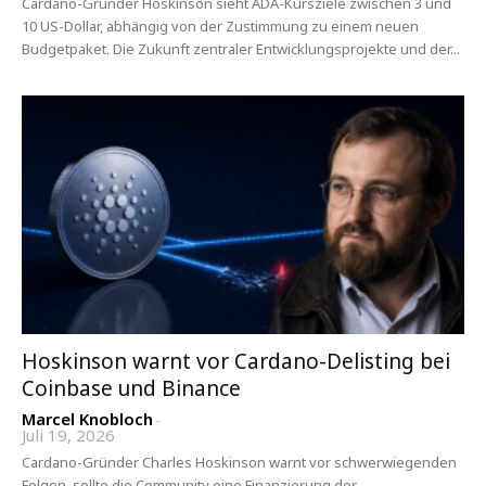
Cardano-Gründer Hoskinson sieht ADA-Kursziele zwischen 3 und
10 US-Dollar, abhängig von der Zustimmung zu einem neuen
Budgetpaket. Die Zukunft zentraler Entwicklungsprojekte und der...
Hoskinson warnt vor Cardano-Delisting bei
Coinbase und Binance
Marcel Knobloch
-
Juli 19, 2026
Cardano-Gründer Charles Hoskinson warnt vor schwerwiegenden
Folgen, sollte die Community eine Finanzierung der