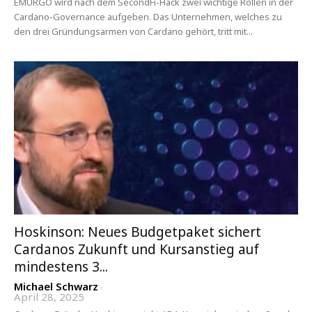
EMURGO wird nach dem SecondFi-Hack zwei wichtige Rollen in der
Cardano-Governance aufgeben. Das Unternehmen, welches zu
den drei Gründungsarmen von Cardano gehört, tritt mit...
Hoskinson: Neues Budgetpaket sichert
Cardanos Zukunft und Kursanstieg auf
mindestens 3...
Michael Schwarz
-
April 28, 2025