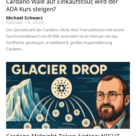
Cardano Wale auf Einkaufstour, wird der
ADA Kurs steigen?
Michael Schwarz
-
Februar 14, 2023
Die Gesamtzahl der Cardano (ADA)-Wal-Transaktionen mit einem
Durchschnittswert von $100K und mehr ist im Februar um das
Fünffache gestiegen. ie weltweit 8. größte Kryptowährung
Cardano...