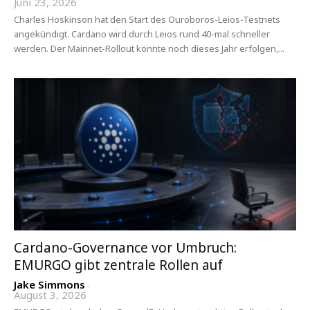
Juni 23, 2026
Charles Hoskinson hat den Start des Ouroboros-Leios-Testnets
angekündigt. Cardano wird durch Leios rund 40-mal schneller
werden. Der Mainnet-Rollout könnte noch dieses Jahr erfolgen,...
Cardano-Governance vor Umbruch:
EMURGO gibt zentrale Rollen auf
Jake Simmons
-
August 3, 2026