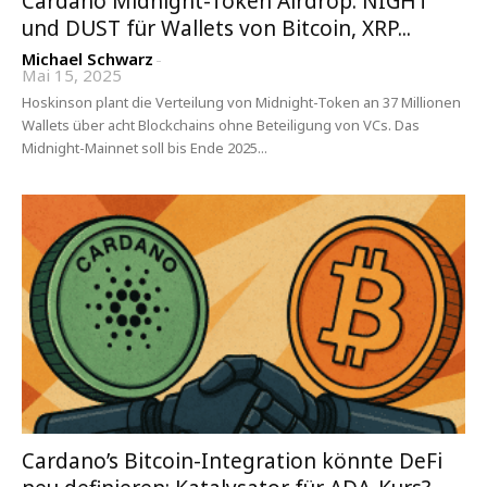
Cardano Midnight-Token Airdrop: NIGHT
und DUST für Wallets von Bitcoin, XRP...
Michael Schwarz
-
Mai 15, 2025
Hoskinson plant die Verteilung von Midnight-Token an 37 Millionen
Wallets über acht Blockchains ohne Beteiligung von VCs. Das
Midnight-Mainnet soll bis Ende 2025...
Cardano’s Bitcoin-Integration könnte DeFi