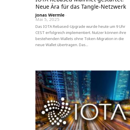
Neue Ära für das Tangle-Netzwerk
Jonas Wermle
-
Mai 5, 2025
Das IOTA Rebased-Upgrade wurde heute um 9 Uhr
CEST erfolgreich implementiert. Nutzer können ihre
bestehenden Wallets ohne Token-Migration in die
neue Wallet übertragen. Das...