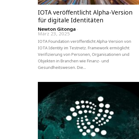
IOTA veröffentlicht Alpha-Version
für digitale Identitäten
Newton Gitonga
-
März 23, 2025
IOTA Foundation veröffentlicht Alpha-Version von
IOTA Identity im Testnetz. Framework ermöglicht
Verifizierung von Personen, Organisationen und
Objekten in Branchen wie Finanz- und
Gesundheitswesen. Die...