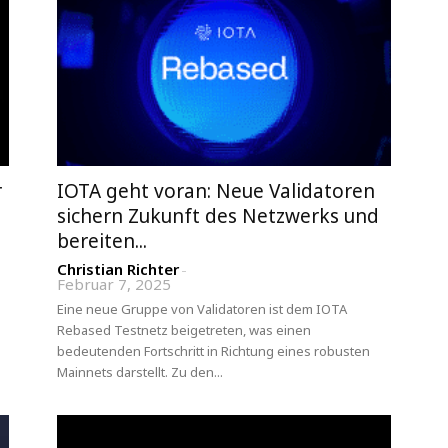
r
IOTA geht voran: Neue Validatoren
sichern Zukunft des Netzwerks und
bereiten...
Christian Richter
-
Februar 7, 2025
n
Eine neue Gruppe von Validatoren ist dem IOTA
Rebased Testnetz beigetreten, was einen
bedeutenden Fortschritt in Richtung eines robusten
Mainnets darstellt. Zu den...