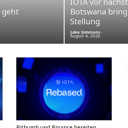
IOTA vor nächst
 geht
Botswana bringt
Stellung
Jake Simmons
-
August 4, 2026
Bithumb und Binance bereiten