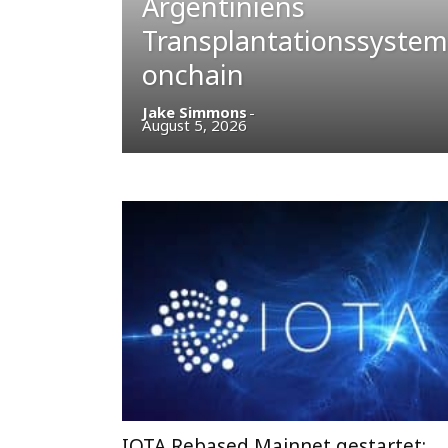
Argentiniens
IOTA
Transplantationssystem
onchain
und
Jake Simmons
-
August 5, 2026
VeChain
IOTA Rebased Mainnet gestartet: