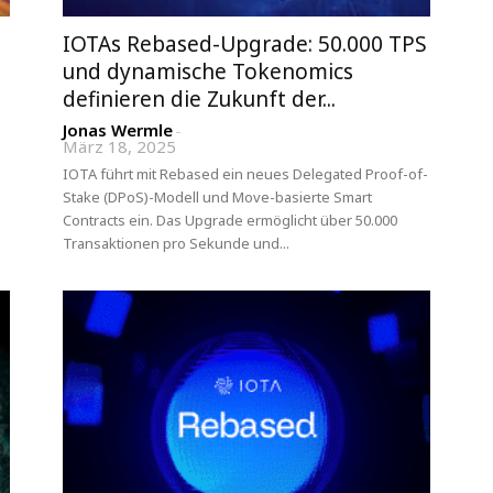
IOTAs Rebased-Upgrade: 50.000 TPS
und dynamische Tokenomics
definieren die Zukunft der...
Jonas Wermle
-
März 18, 2025
IOTA führt mit Rebased ein neues Delegated Proof-of-
Stake (DPoS)-Modell und Move-basierte Smart
Contracts ein. Das Upgrade ermöglicht über 50.000
Transaktionen pro Sekunde und...