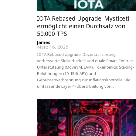
IOTA Rebased Upgrade: Mysticeti
ermöglicht einen Durchsatz von
50.000 TPS
James
-
März 16, 2025
IOTA Rebased Upgrade: Dezentralisierung,
verbesserte Skalierbarkeit und duale Smart-Contract-
Unterstützung (MoveVM, EVM). Tokenomics: Staking-
Belohnungen (10-15 % APY) und
Gebührenverbrennung zur Inflationskontrolle. Die
umfassende Layer-1-Überarbeitung von...