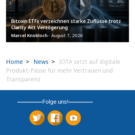
Bitcoin ETFs verzeichnen starke Zuflüsse trotz
Clarity Act Verzögerung
Marcel Knobloch
August 7, 2026
-
Home
>
News
>
IOTA setzt auf digitale
Produkt-Pässe für mehr Vertrauen und
Transparenz
Folge uns!